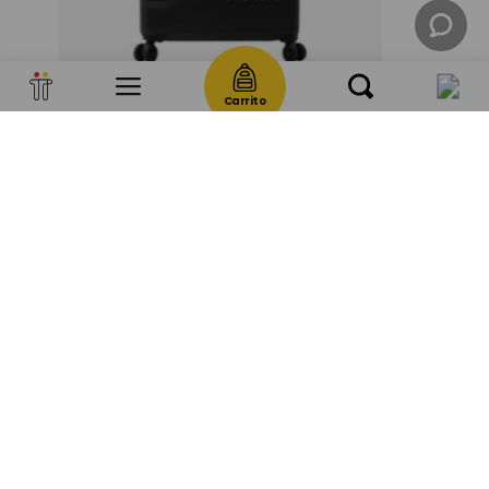
Carrito
Maleta de viaje 23 kg 360 bazy+ 2.0 bodega negro color: negro
BS
1969
,
00
+
1
Regístrate y recibe 10% de descuento en tu
próxima compra.
Además celebramos contigo, en el mes de tu
cumpleaños disfruta del 15% de descuento