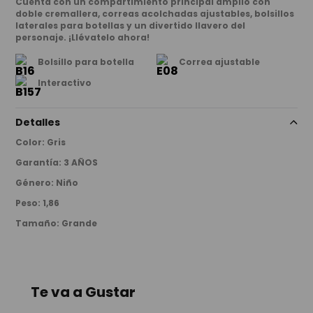
Cuenta con un compartimiento principal amplio con
doble cremallera, correas acolchadas ajustables, bolsillos
laterales para botellas y un divertido llavero del
personaje. ¡Llévatelo ahora!
Bolsillo para botella
Correa ajustable
Interactivo
Detalles
Color
:
Gris
Garantía
:
3 AÑOS
Género
:
Niño
Peso
:
1,86
Tamaño
:
Grande
Te va a Gustar