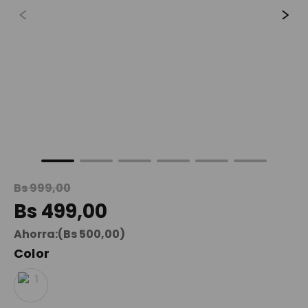
9
.
mochila viaje
10
.
spiderman
Bs
999
,
00
Bs
499
,
00
Ahorra:
(
Bs
500
,
00
)
Color