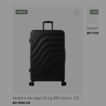
NUEVO
NUEVO
Mochila universitaria corneana porta pc 14" mujer beige color: beige
BS
1729
,
00
Maleta de viaje 23 kg 360 bazy+ 2.0 bodega negro color: negro
BS
1969
,
00