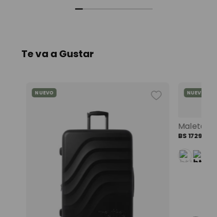
+
1
Te va a Gustar
NUEVO
NUEVO
Mochila universitaria corneana porta pc 14" mujer beige color: beige
BS
1729
,
00