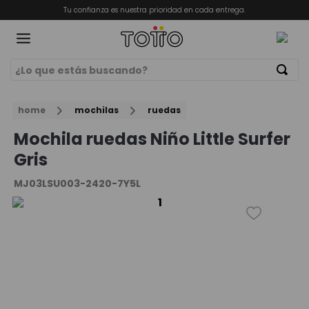
Tu confianza es nuestra prioridad en cada entrega.
¿Lo que estás buscando?
Términos Más Buscados
ORIOS
home
mochilas
ruedas
1
.
mochila
Mochila ruedas Niño Little Surfer
2
.
billeteras
Gris
3
.
lonchera
MJ03LSU003-2420-7Y5L
4
.
bolso
5
.
chamarra
6
.
billetera
7
.
estuche
8
.
mochila niña