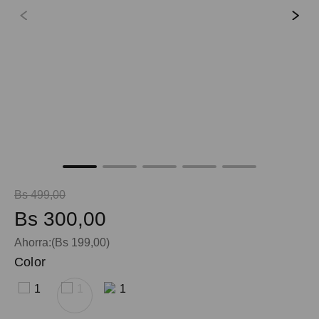
9
.
mochila viaje
10
.
spiderman
Bs
499
,
00
Bs
300
,
00
Ahorra:
(
Bs
199
,
00
)
Color