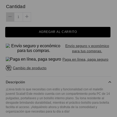
Cantidad
AGREGAR AL CARRITO
Envío seguro y económico
para tus compras.
Paga en línea, paga seguro
Cambio de producto
Descripción
¡Lleva todo lo que necesitas con estilo y funcionalidad con el maletín
juvenil Scalat! Este modelo cuenta con un compartimiento porta PC de 14
pulgadas, portallaves y un bolsillo interno plano. Su lona resistente al
desgaste brindando durabilidad, mientras el práctico bolsillo para botella
facilita el acceso. ¡Adquiérelo ahora y disfruta de la comodidad y
organización que necesitas para tu día a día!