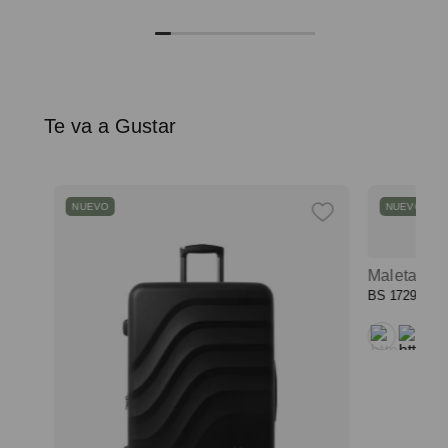
Te va a Gustar
NUEVO
NUEVO
chila universitaria corneana porta pc 14" mujer beige color: beige
BS
1729
,
00