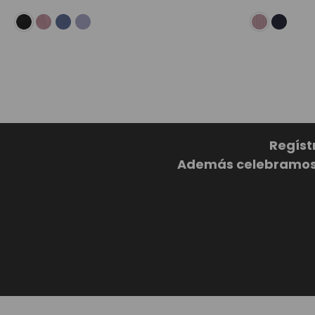
Regíst
Además celebramos c