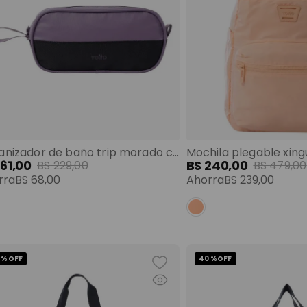
Organizador de baño trip morado color: morado talla: s
161
,
00
BS
240
,
00
BS
229
,
00
BS
479
,
00
rra
BS
68
,
00
Ahorra
BS
239
,
00
 %
OFF
40 %
OFF