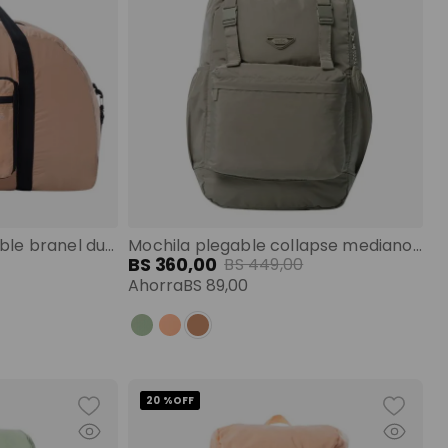
Maletín de viaje plegable branel durazno color: rosado talla: l
Mochila plegable collapse mediano terreo color: terreo talla: m
BS
360
,
00
BS
449
,
00
Ahorra
BS
89
,
00
20 %
OFF