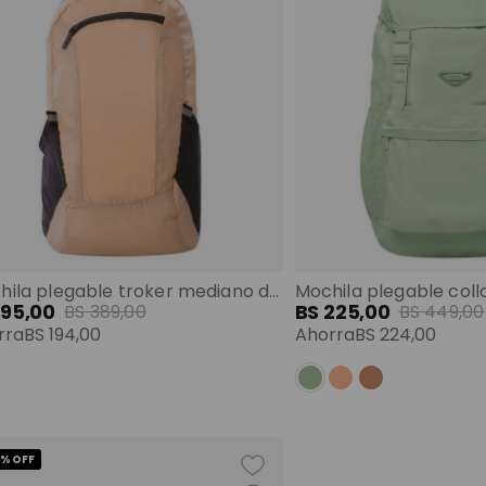
Mochila plegable troker mediano durazno color: rosado talla: m
195
,
00
BS
225
,
00
BS
389
,
00
BS
449
,
00
rra
BS
194
,
00
Ahorra
BS
224
,
00
 %
OFF