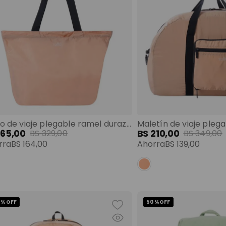
Bolso de viaje plegable ramel durazno color: rosado talla: l
165
,
00
BS
210
,
00
BS
329
,
00
BS
349
,
00
rra
BS
164
,
00
Ahorra
BS
139
,
00
 %
OFF
50 %
OFF