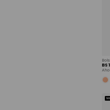
BS
Aho
50