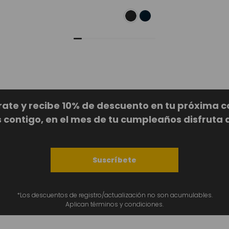
rate y recibe 10% de descuento en tu próxima 
ontigo, en el mes de tu cumpleaños disfruta 
Suscríbete
*Los descuentos de registro/actualización no son acumulables.
Aplican términos y condiciones.