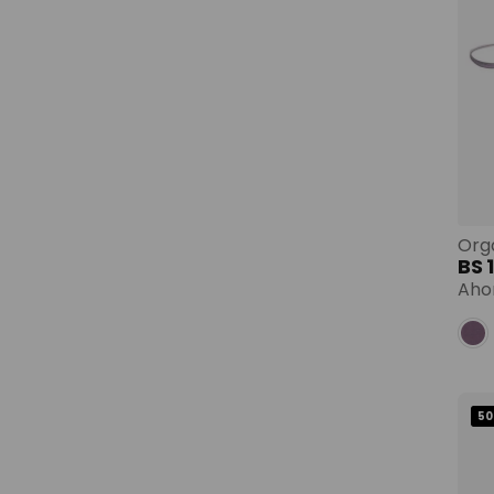
BS
Aho
50