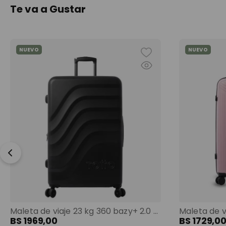
Te va a Gustar
NUEVO
NUEVO
Maleta de viaje 23 kg 360 bazy+ 2.0 bodega negro color: negro
BS
1969
,
00
BS
1729
,
0