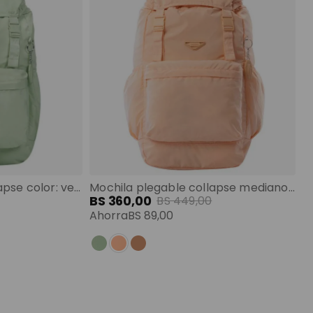
Mochila plegable collapse color: verde talla:m
Mochila plegable collapse mediano durazno color: rosado talla: m
BS
360
,
00
BS
449
,
00
Ahorra
BS
89
,
00