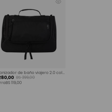
Organizador de baño viajero 2.0 color: negro talla: u
280
,
00
BS
399
,
00
rra
BS
119
,
00