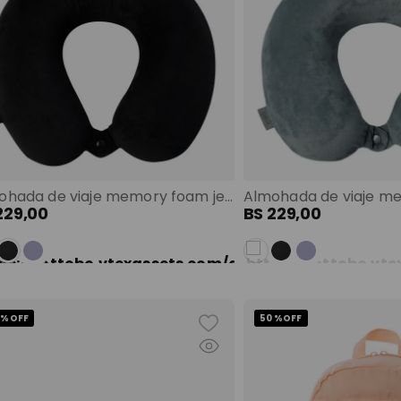
Almohada de viaje memory foam jet pillow negra color: negro
229
,
00
BS
229
,
00
 %
OFF
50 %
OFF