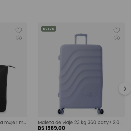
NUEVO
Shopping bag grande para mujer malawi porta pc 13" negro color: negro
Maleta de viaje 23 kg 360 bazy+ 2.0 bodega morado color: morado
BS
1969
,
00