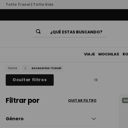
Totto Travel
|
Totto Kids
¿QUÉ ESTAS BUSCANDO?
Términos Más Buscados
1
.
mochila
VIAJE
MOCHILAS
R
2
.
billeteras
accesorios-travel
3
.
lonchera
Ocultar filtros
13
4
.
bolso
5
.
chamarra
Filtrar por
QUITAR FILTRO
N
6
.
billetera
7
.
estuche
Género
8
.
mochila niña
Hombre (1)