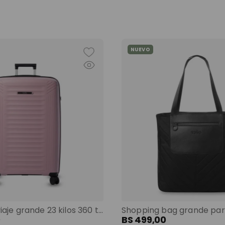
NUEVO
Maleta de viaje grande 23 kilos 360 trulli morado color: morado
0
BS
499
,
00