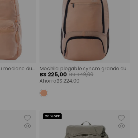
Mochila plegable xingu mediano durazno color: rosado talla: m
Mochila plegable syncro grande durazno color: rosado talla: l
BS
225
,
00
BS
449
,
00
Ahorra
BS
224
,
00
20 %
OFF