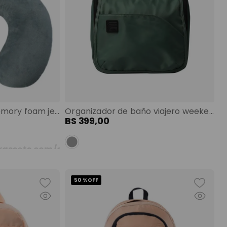
Almohada de viaje memory foam jet pillow gris color: gris
Organizador de baño viajero weekender color: verde
BS
399
,
00
50 %
OFF