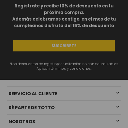
BS
1969
,
00
Regístrate y recibe 10% de descuento en tu
próxima compra.
+
1
Además celebramos contigo, en el mes de tu
cumpleaños disfruta del 15% de descuento
SUSCRIBETE
Te va a Gustar
*Los descuentos de registro/actualización no son acumulables.
Aplican términos y condiciones.
NUEVO
NUEVO
SERVICIO AL CLIENTE
Mochila universitaria corneana porta pc 14" mujer beige color: beige
BS
1729
,
00
SÉ PARTE DE TOTTO
NOSOTROS