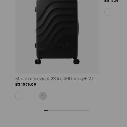
BS
1729
,
00
Maleta de viaje 23 kg 360 bazy+ 2.0 bodega negro color: negro
BS
1969
,
00
+
1