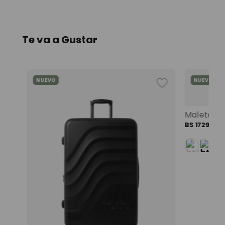
Te va a Gustar
NUEVO
NUEVO
Mochila universitaria corneana porta pc 14" mujer beige color: beige
BS
1729
,
00