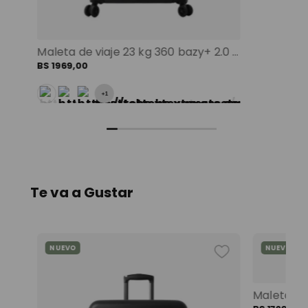
Maleta de viaje 23 kg 360 bazy+ 2.0 bodega negro color: negro
BS
1969
,
00
+
1
Te va a Gustar
NUEVO
NUEVO
Mochila universitaria corneana porta pc 14" mujer beige color: beige