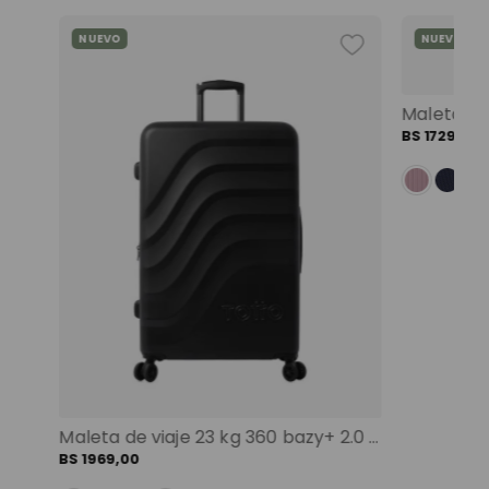
NUEVO
NUEVO
Mochila universitaria corneana porta pc 14" mujer beige color: beige
BS
1729
,
00
Maleta de viaje 23 kg 360 bazy+ 2.0 bodega negro color: negro
BS
1969
,
00