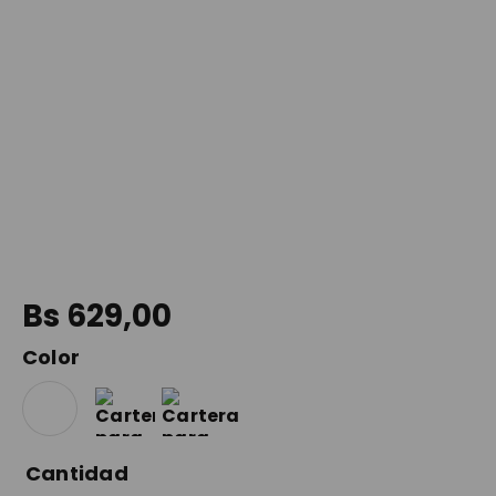
9
.
maleta
10
.
spiderman
Bs
629
,
00
Color
Cantidad