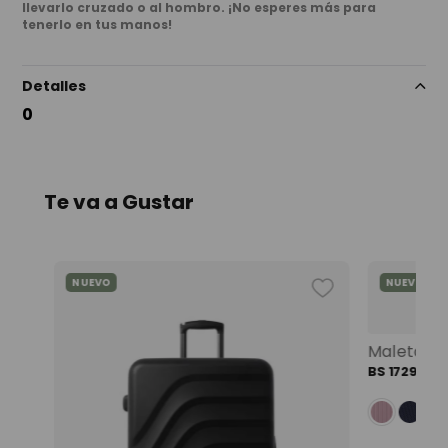
llevarlo cruzado o al hombro. ¡No esperes más para
tenerlo en tus manos!
Detalles
0
Te va a Gustar
NUEVO
NUEVO
Mochila universitaria corneana porta pc 14" mujer beige color: beige
BS
1729
,
00