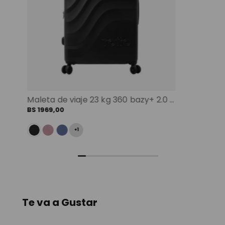
Maleta de viaje 23 kg 360 bazy+ 2.0 bodega negro color: negro
BS
1969
,
00
+
1
Te va a Gustar