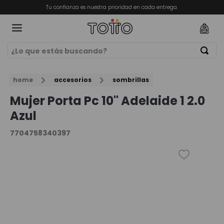
Tu confianza es nuestra prioridad en cada entrega.
¿Lo que estás buscando?
Términos Más Buscados
ORIOS
home
accesorios
sombrillas
1
.
mochila
Mujer Porta Pc 10" Adelaide 1 2.0
2
.
billeteras
Azul
3
.
lonchera
7704758340397
4
.
bolso
5
.
chamarra
6
.
estuche
7
.
billetera
8
.
mochila niña