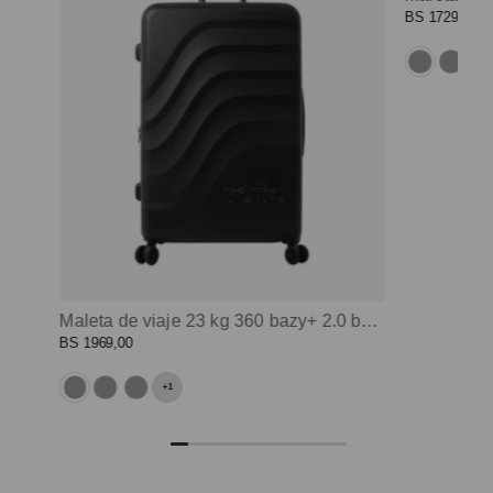
BS
1729
,
00
Maleta de viaje 23 kg 360 bazy+ 2.0 bodega negro color: negro
BS
1969
,
00
+
1