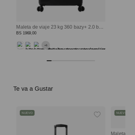
Maleta de viaje 23 kg 360 bazy+ 2.0 bodega negro color: negro
BS
1969
,
00
+
1
Te va a Gustar
NUEVO
NUEVO
chila universitaria corneana porta pc 14" mujer beige color: beige