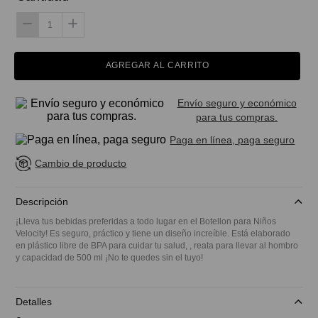
AGREGAR AL CARRITO
Envío seguro y económico
para tus compras.
Paga en línea, paga seguro
Cambio de producto
Descripción
¡Lleva tus bebidas preferidas a todo lugar en el Botellon para Niños
Velocity! Es seguro, práctico y tiene un diseño increíble. Está elaborado
en plástico libre de BPA para cuidar tu salud, , reata para llevar al hombro
y capacidad de 500 ml ¡No te quedes sin el tuyo!
Detalles