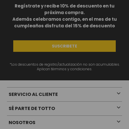
BS
1969
,
00
Regístrate y recibe 10% de descuento en tu
próxima compra.
+
1
Además celebramos contigo, en el mes de tu
cumpleaños disfruta del 15% de descuento
SUSCRIBETE
Te va a Gustar
*Los descuentos de registro/actualización no son acumulables.
Aplican términos y condiciones.
NUEVO
NUEVO
SERVICIO AL CLIENTE
chila universitaria corneana porta pc 14" mujer beige color: beige
BS
1729
,
00
SÉ PARTE DE TOTTO
NOSOTROS