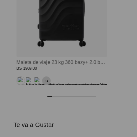
Maleta de viaje 23 kg 360 bazy+ 2.0 bodega negro color: negro
BS
1969
,
00
+
1
Te va a Gustar