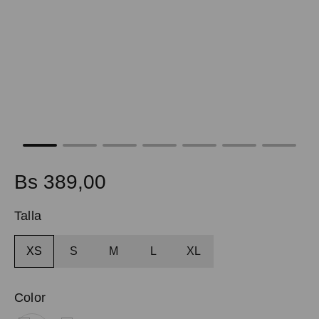
9
.
spiderman
10
.
maleta
Bs
389
,
00
Talla
XS
S
M
L
XL
Color