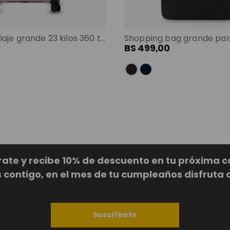
Maleta de viaje grande 23 kilos 360 trulli morado color: morado
0
BS
499
,
00
rate y recibe 10% de descuento en tu próxima 
ontigo, en el mes de tu cumpleaños disfruta 
Suscríbete