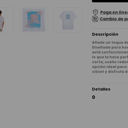
Paga en líne
Cambio de p
Descripción
Añade un toque de
Diseñada para hom
está confeccionad
lo que la hace pe
corta, cuello red
opción ideal para 
clóset y disfruta 
Detalles
0