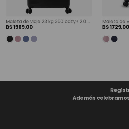
Maleta de viaje 23 kg 360 bazy+ 2.0 bodega negro color: negro
BS
1969
,
00
BS
1729
,
0
Regíst
Además celebramos c