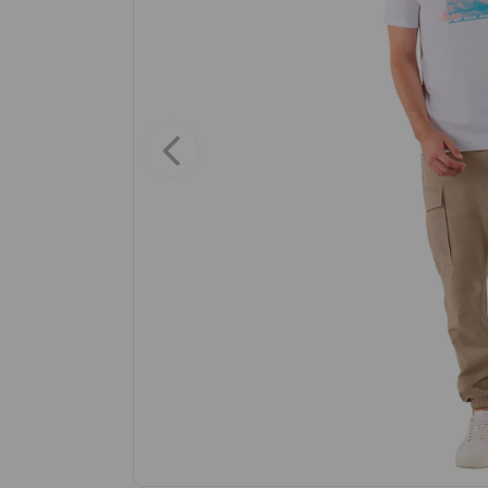
9
.
maleta
10
.
spiderman