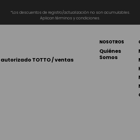
*Los descuentos de registro/actualización no son acumulables.
Aplican términos y condiciones.
NOSOTROS
Quiénes 
Somos
autorizado TOTTO / ventas 