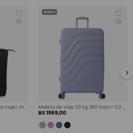
NUEVO
Shopping bag grande para mujer malawi porta pc 13" negro color: negro
Maleta de viaje 23 kg 360 bazy+ 2.0 bodega morado color: morado
BS
1969
,
00