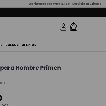
Escribenos por WhatsApp | Servicio al Cliente
AS
BOLSOS
OFERTAS
 para Hombre Primen
B01
0
0
,
00
)