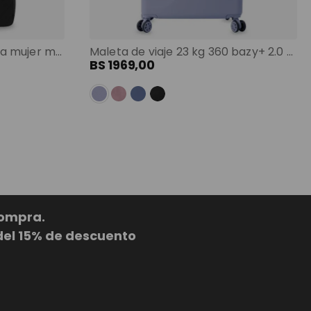
Shopping bag grande para mujer malawi porta pc 13" negro color: negro
Maleta de viaje 23 kg 360 bazy+ 2.0 bodega morado color: morado
BS
1969
,
00
compra.
del 15% de descuento