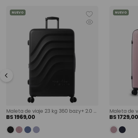
NUEVO
NUEVO
Maleta de viaje 23 kg 360 bazy+ 2.0 bodega negro color: negro
BS
1969
,
00
BS
1729
,
0