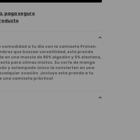
a, paga seguro
roducto
 comodidad a tu día con la camiseta Primen.
bres que buscan versatilidad, esta prenda
a en una mezcla de 95% algodón y 5% elastano,
rfecta para climas mixtos. Su corte de manga
ondo y estampado único la convierten en una
cualquier ocasión. ¡Incluye esta prenda a tu
de una camiseta práctica!