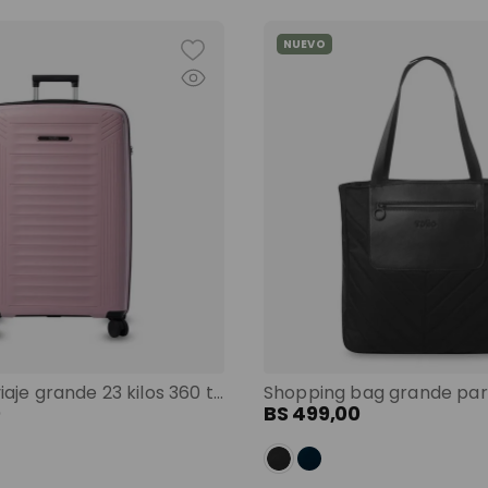
NUEVO
Maleta de viaje grande 23 kilos 360 trulli morado color: morado
0
BS
499
,
00