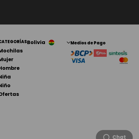
CATEGORÍAS
Bolivia
Medios de Pago
Mochilas
Mujer
Hombre
Niña
Niño 
Ofertas
Chat