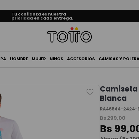
Tu confianza es nuestra
prioridad en cada entrega.
OPA
HOMBRE
MUJER
NIÑOS
ACCESORIOS
CAMISAS Y POLER
Camiseta
Blanca
RA46644-2424-
Bs
299
,
00
Bs
99
,
0
Ahorra:
(
Bs
20