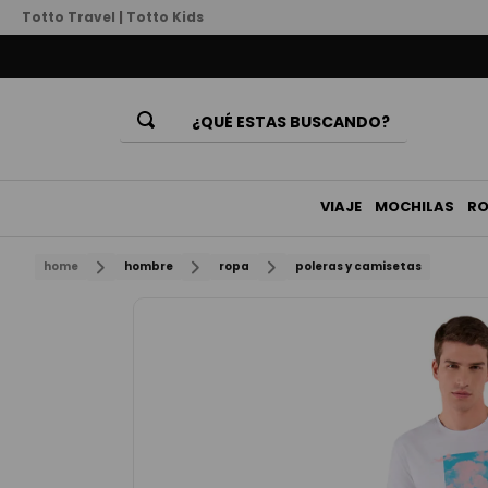
Totto Travel
|
Totto Kids
¿QUÉ ESTAS BUSCANDO?
Términos Más Buscados
1
.
mochila
VIAJE
MOCHILAS
R
2
.
billeteras
home
hombre
ropa
poleras y camisetas
3
.
lonchera
4
.
bolso
5
.
chamarra
6
.
estuche
7
.
billetera
8
.
mochila niña