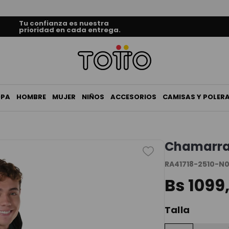
Tu confianza es nuestra
prioridad en cada entrega.
OPA
HOMBRE
MUJER
NIÑOS
ACCESORIOS
CAMISAS Y POLER
Chamarra
RA41718-2510-N0
Bs
1099
Talla