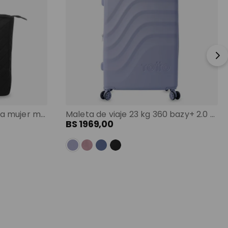
Shopping bag grande para mujer malawi porta pc 13" negro color: negro
Maleta de viaje 23 kg 360 bazy+ 2.0 bodega morado color: morado
BS
1969
,
00