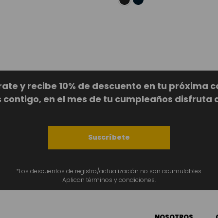
rate y recibe 10% de descuento en tu próxima 
ontigo, en el mes de tu cumpleaños disfruta 
Suscríbete
*Los descuentos de registro/actualización no son acumulables.
Aplican términos y condiciones.
NOSOTROS