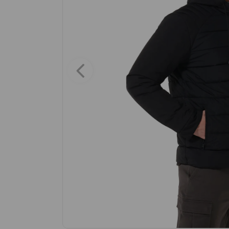
9
.
maleta
10
.
spiderman