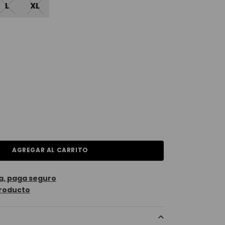
L
XL
AGREGAR AL CARRITO
a, paga seguro
roducto