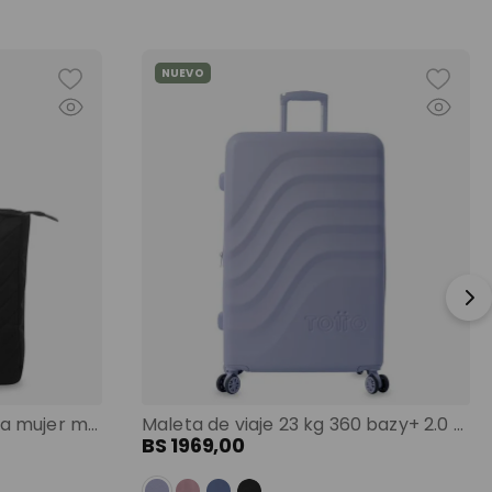
NUEVO
Shopping bag grande para mujer malawi porta pc 13" negro color: negro
Maleta de viaje 23 kg 360 bazy+ 2.0 bodega morado color: morado
BS
1969
,
00