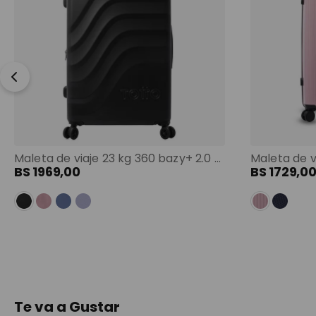
Maleta de viaje 23 kg 360 bazy+ 2.0 bodega negro color: negro
BS
1969
,
00
BS
1729
,
0
Te va a Gustar