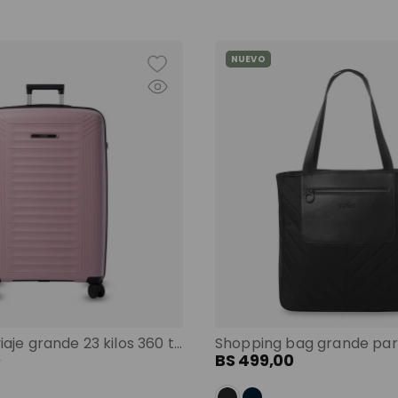
NUEVO
Maleta de viaje grande 23 kilos 360 trulli morado color: morado
0
BS
499
,
00