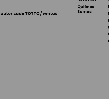
Quiénes 
Somos
autorizado TOTTO / ventas 
SARIALES
POLÍTICA DE TRATAMIENTOS DE DATOS
TÉRM