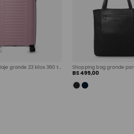
Maleta de viaje grande 23 kilos 360 trulli morado color: morado
0
BS
499
,
00