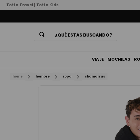
Totto Travel
|
Totto Kids
¿QUÉ ESTAS BUSCANDO?
Términos Más Buscados
1
.
mochila
VIAJE
MOCHILAS
R
2
.
billeteras
home
hombre
ropa
chamarras
3
.
lonchera
4
.
bolso
5
.
chamarra
6
.
estuche
7
.
billetera
8
.
mochila niña