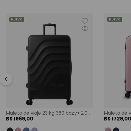
NUEVO
NUEVO
Maleta de viaje 23 kg 360 bazy+ 2.0 bodega negro color: negro
BS
1969
,
00
BS
1729
,
0