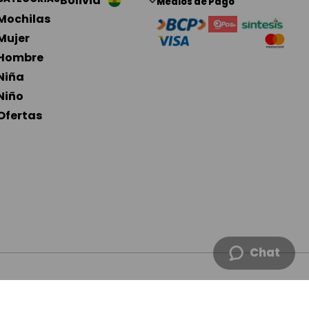
Bolivia
Medios de Pago
Mochilas
Mujer
Hombre
Niña
Niño 
Ofertas
Chat
INOS Y CONDICIONES
© 2024 Totto