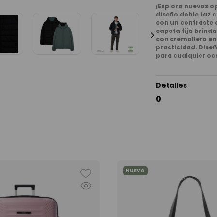
¡Explora nuevas 
diseño doble faz c
con un contraste 
capota fija brinda
con cremallera en 
practicidad. Dise
para cualquier oca
Detalles
0
NUEVO