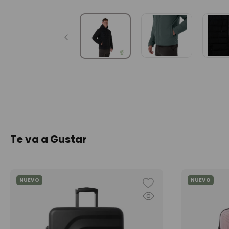
Te va a Gustar
NUEVO
NUEVO