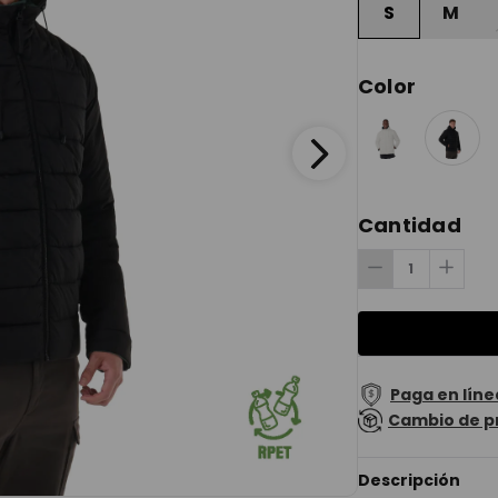
S
M
Color
Cantidad
Paga en líne
Cambio de p
Descripción