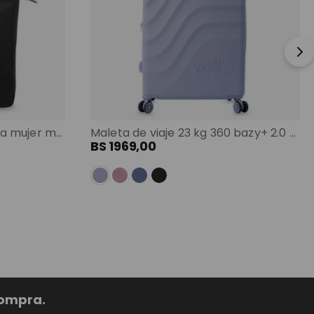
Shopping bag grande para mujer malawi porta pc 13" negro color: negro
Maleta de viaje 23 kg 360 bazy+ 2.0 bodega morado color: morado
BS
1969
,
00
compra.