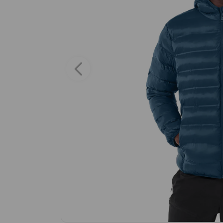
9
.
maleta
10
.
spiderman