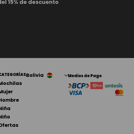
del 15% de descuento
CATEGORÍAS
Bolivia
Medios de Pago
Mochilas
Mujer
Hombre
Niña
Niño 
Ofertas