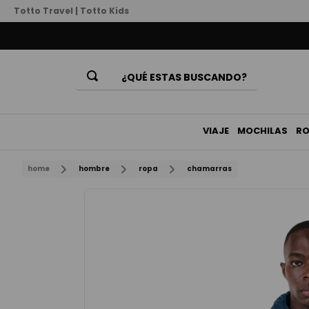
Totto Travel
|
Totto Kids
¿QUÉ ESTAS BUSCANDO?
Términos Más Buscados
1
.
mochila
VIAJE
MOCHILAS
R
2
.
billeteras
home
hombre
ropa
chamarras
3
.
lonchera
4
.
bolso
5
.
chamarra
6
.
billetera
7
.
estuche
8
.
mochila niña