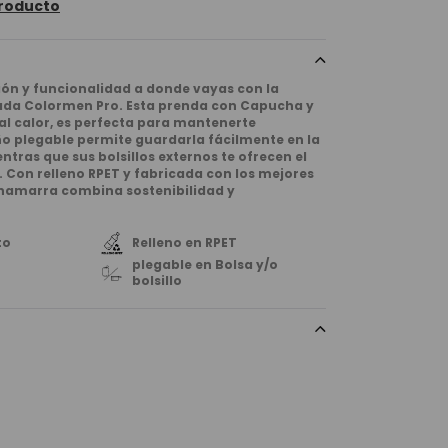
roducto
ión y funcionalidad a donde vayas con la
da Colormen Pro. Esta prenda con Capucha y
al calor, es perfecta para mantenerte
ño plegable permite guardarla fácilmente en la
entras que sus bolsillos externos te ofrecen el
 Con relleno RPET y fabricada con los mejores
chamarra combina sostenibilidad y
to
Relleno en RPET
plegable en Bolsa y/o
bolsillo