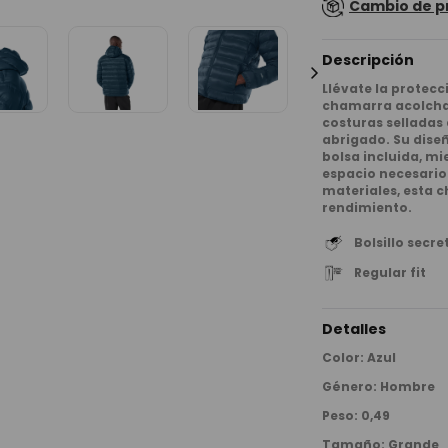
Cambio de p
Descripción
Llévate la protecc
chamarra acolcha
costuras selladas 
abrigado. Su dise
bolsa incluida, mi
espacio necesario.
materiales, esta 
rendimiento.
Bolsillo secre
Regular fit
Detalles
Color
:
Azul
Género
:
Hombre
Peso
:
0,49
Tamaño
:
Grande