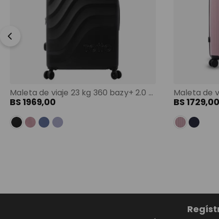
Maleta de viaje 23 kg 360 bazy+ 2.0 bodega negro color: negro
BS
1969
,
00
BS
1729
,
0
Regíst