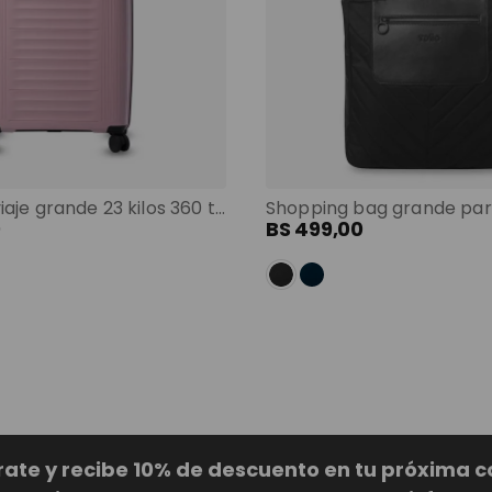
Maleta de viaje grande 23 kilos 360 trulli morado color: morado
0
BS
499
,
00
rate y recibe 10% de descuento en tu próxima 