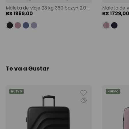
Maleta de viaje 23 kg 360 bazy+ 2.0 bodega negro color: negro
BS
1969
,
00
BS
1729
,
0
Te va a Gustar
NUEVO
NUEVO