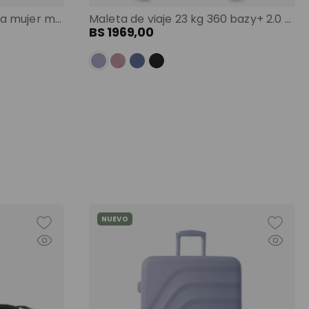
Shopping bag grande para mujer malawi porta pc 13" negro color: negro
Maleta de viaje 23 kg 360 bazy+ 2.0 bodega morado color: morado
BS
1969
,
00
NUEVO