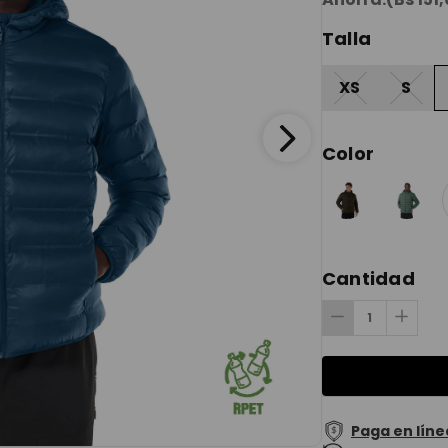
Talla
XS
S
Color
Cantidad
Paga en líne