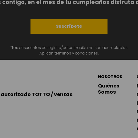
ontigo, en el mes de tu cumpleaños disfruta 
Suscríbete
*Los descuentos de registro/actualización no son acumulables.
Aplican términos y condiciones.
NOSOTROS
Quiénes 
Somos
autorizado TOTTO / ventas 