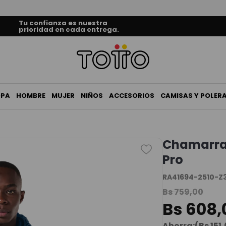
Tu confianza es nuestra
prioridad en cada entrega.
OPA
HOMBRE
MUJER
NIÑOS
ACCESORIOS
CAMISAS Y POLER
Chamarra
Pro
RA41694-2510-Z
Bs
759
,
00
Bs
608
,
Ahorra:
(
Bs
151
,