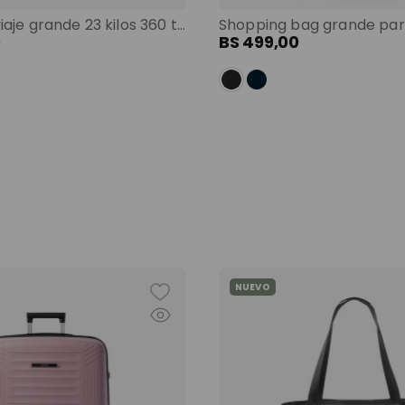
Maleta de viaje grande 23 kilos 360 trulli morado color: morado
0
BS
499
,
00
NUEVO