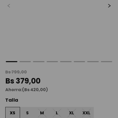
9
.
maleta
10
.
spiderman
Bs
799
,
00
Bs
379
,
00
Ahorra:
(
Bs
420
,
00
)
Talla
XS
S
M
L
XL
XXL