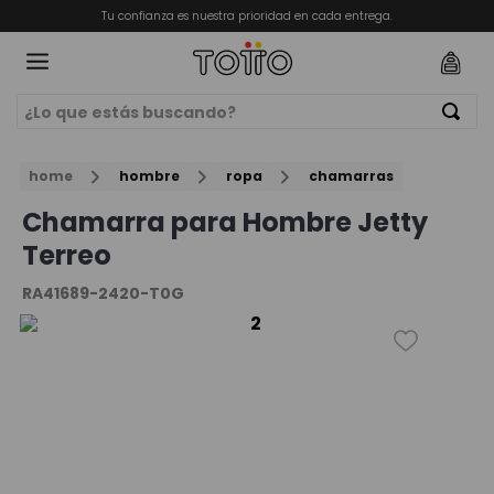
Tu confianza es nuestra prioridad en cada entrega.
¿Lo que estás buscando?
Términos Más Buscados
ORIOS
home
hombre
ropa
chamarras
1
.
mochila
Chamarra para Hombre Jetty
2
.
billeteras
Terreo
3
.
lonchera
RA41689-2420-T0G
4
.
bolso
5
.
chamarra
6
.
billetera
7
.
estuche
8
.
mochila niña