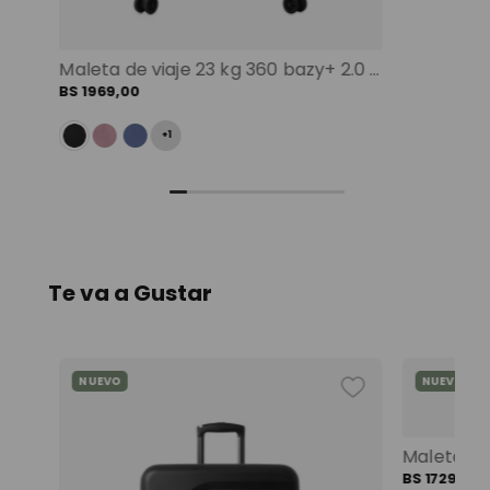
Maleta de viaje 23 kg 360 bazy+ 2.0 bodega negro color: negro
BS
1969
,
00
+
1
Te va a Gustar
NUEVO
NUEVO
Mochila universitaria corneana porta pc 14" mujer beige color: beige
BS
1729
,
00