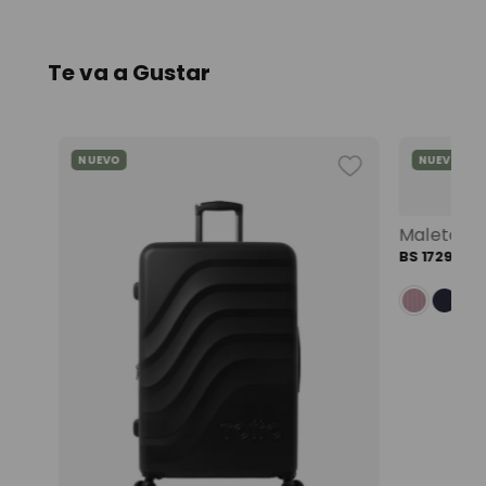
Te va a Gustar
NUEVO
NUEVO
Mochila universitaria corneana porta pc 14" mujer beige color: beige
BS
1729
,
00