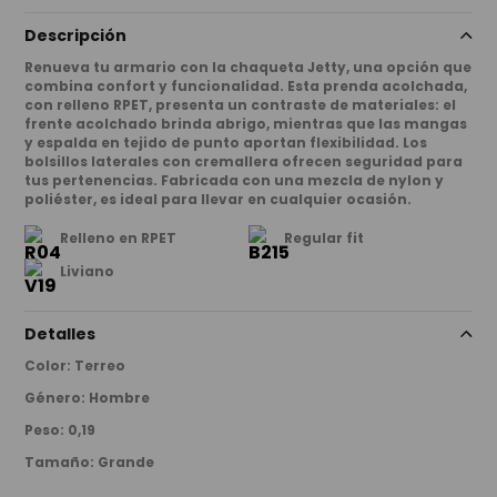
Descripción
Renueva tu armario con la chaqueta Jetty, una opción que
combina confort y funcionalidad. Esta prenda acolchada,
con relleno RPET, presenta un contraste de materiales: el
frente acolchado brinda abrigo, mientras que las mangas
y espalda en tejido de punto aportan flexibilidad. Los
bolsillos laterales con cremallera ofrecen seguridad para
tus pertenencias. Fabricada con una mezcla de nylon y
poliéster, es ideal para llevar en cualquier ocasión.
Relleno en RPET
Regular fit
Liviano
Detalles
Color
:
Terreo
Género
:
Hombre
Peso
:
0,19
Tamaño
:
Grande