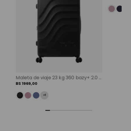
Maleta de viaje 23 kg 360 bazy+ 2.0 bodega negro color: negro
BS
1969
,
00
+
1