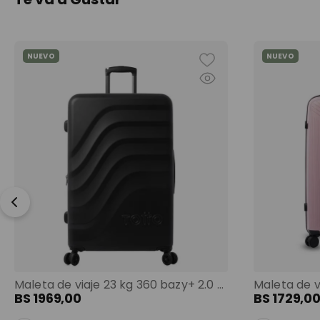
NUEVO
NUEVO
Maleta de viaje 23 kg 360 bazy+ 2.0 bodega negro color: negro
BS
1969
,
00
BS
1729
,
0