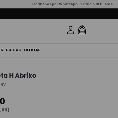
Escribenos por WhatsApp | Servicio al Cliente
AS
BOLSOS
OFERTAS
ta H Abriko
3HV
0
0
,
00
)