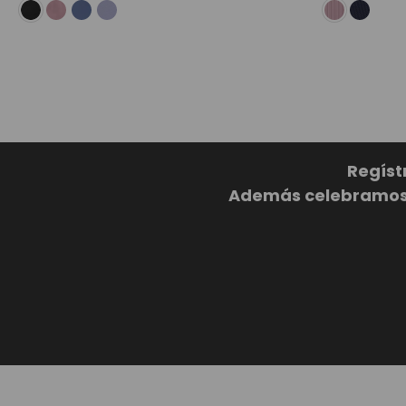
Regíst
Además celebramos c