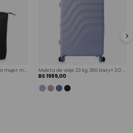
Shopping bag grande para mujer malawi porta pc 13" negro color: negro
Maleta de viaje 23 kg 360 bazy+ 2.0 bodega morado color: morado
BS
1969
,
00