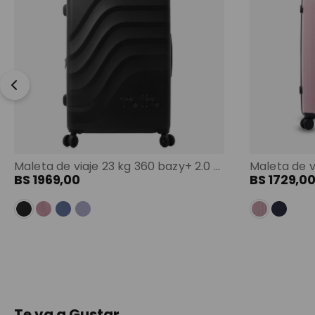
Maleta de viaje 23 kg 360 bazy+ 2.0 bodega negro color: negro
BS
1969
,
00
BS
1729
,
0
Te va a Gustar