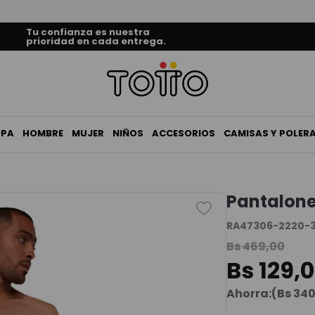
Tu confianza es nuestra
prioridad en cada entrega.
OPA
HOMBRE
MUJER
NIÑOS
ACCESORIOS
CAMISAS Y POLER
Pantalone
RA47306-2220-
Bs
469
,
00
Bs
129
,
0
Ahorra:
(
Bs
34