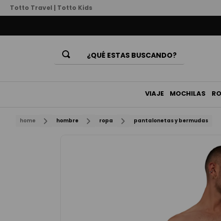
Totto Travel
|
Totto Kids
¿QUÉ ESTAS BUSCANDO?
Términos Más Buscados
1
.
mochila
VIAJE
MOCHILAS
R
2
.
billeteras
home
hombre
ropa
pantalonetas y bermudas
3
.
lonchera
4
.
bolso
5
.
chamarra
6
.
billetera
7
.
estuche
8
.
mochila niña