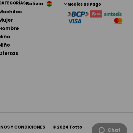
CATEGORÍAS
Bolivia
Medios de Pago
Mochilas
Mujer
Hombre
Niña
Niño 
Ofertas
INOS Y CONDICIONES
© 2024 Totto
Chat