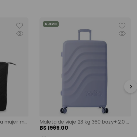
NUEVO
Shopping bag grande para mujer malawi porta pc 13" negro color: negro
Maleta de viaje 23 kg 360 bazy+ 2.0 bodega morado color: morado
BS
1969
,
00