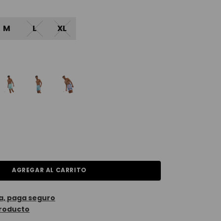
M
L
XL
AGREGAR AL CARRITO
a, paga seguro
roducto