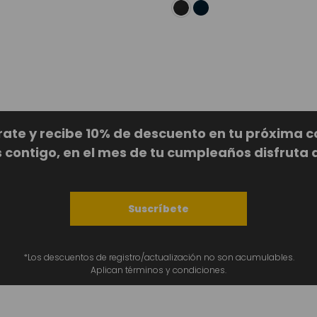
rate y recibe 10% de descuento en tu próxima 
ontigo, en el mes de tu cumpleaños disfruta 
Suscríbete
*Los descuentos de registro/actualización no son acumulables.
Aplican términos y condiciones.