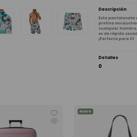
Descripción
Esta pantaloneta
pretina encauchad
cualquier hombre, 
es de rápido secad
¡Perfecta para ti!
Detalles
0
NUEVO