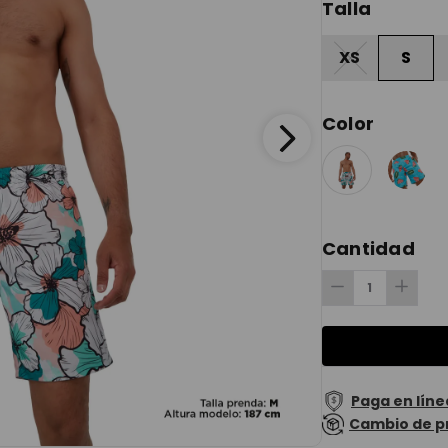
Talla
XS
S
Color
Cantidad
Paga en líne
Cambio de p