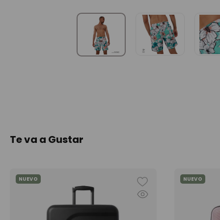
Te va a Gustar
NUEVO
NUEVO