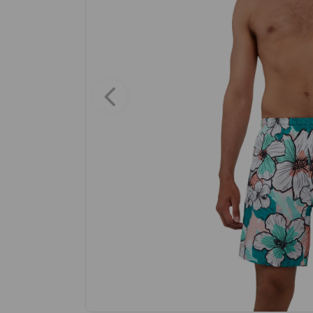
9
.
maleta
10
.
spiderman