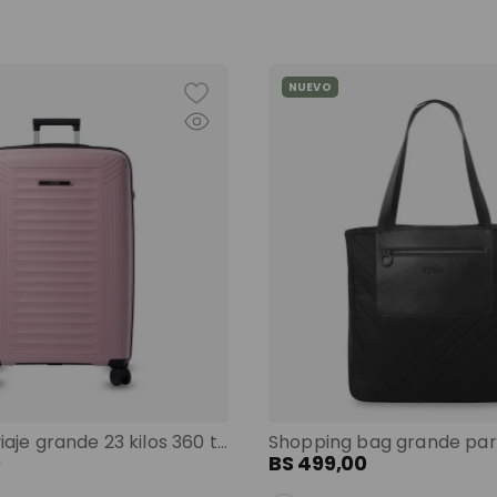
NUEVO
Maleta de viaje grande 23 kilos 360 trulli morado color: morado
0
BS
499
,
00