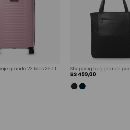
Maleta de viaje grande 23 kilos 360 trulli morado color: morado
0
BS
499
,
00