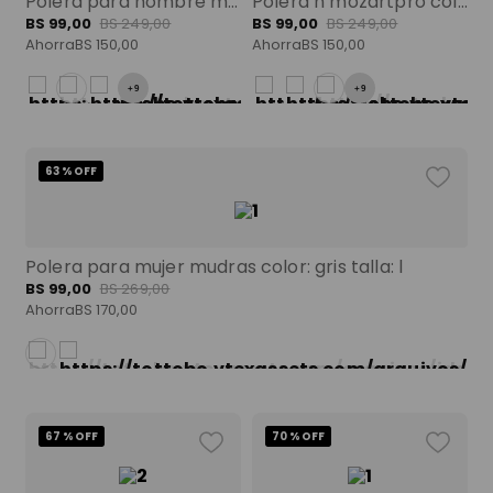
Polera para hombre mozartpro color: azul talla: xl
Polera h mozartpro color: blanco talla:m
BS
99
,
00
BS
249
,
00
BS
99
,
00
BS
249
,
00
Ahorra
BS
150
,
00
Ahorra
BS
150
,
00
+
9
+
9
63 %
OFF
Polera para mujer mudras color: gris talla: l
BS
99
,
00
BS
269
,
00
Ahorra
BS
170
,
00
67 %
OFF
70 %
OFF