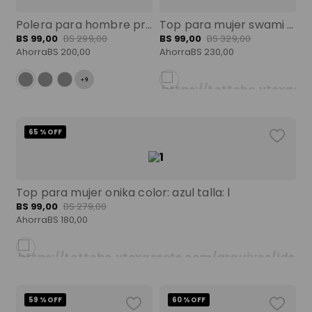
Polera para hombre primen color: azul talla: xl
Top para mujer swami color: terreo talla: m
BS
99
,
00
BS
299
,
00
BS
99
,
00
BS
329
,
00
Ahorra
BS
200
,
00
Ahorra
BS
230
,
00
+
9
65 %
OFF
Top para mujer onika color: azul talla: l
BS
99
,
00
BS
279
,
00
Ahorra
BS
180
,
00
59 %
OFF
60 %
OFF