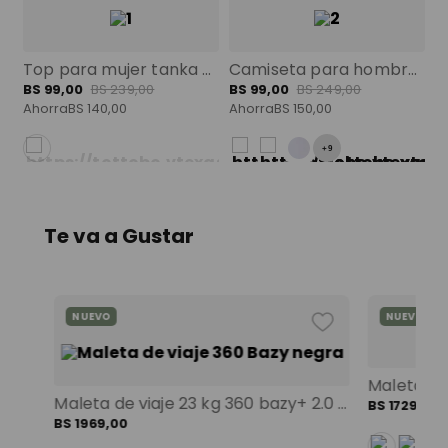
Top para mujer tanka color: rosado talla: l
Camiseta para hombre mozartpro roja color: rojo talla: xs
BS
99
,
00
BS
239
,
00
BS
99
,
00
BS
249
,
00
Ahorra
BS
140
,
00
Ahorra
BS
150
,
00
+
9
Te va a Gustar
NUEVO
NUEVO
Maleta de viaje 23 kg 360 bazy+ 2.0 bodega negro color: negro
BS
1729
,
00
BS
1969
,
00