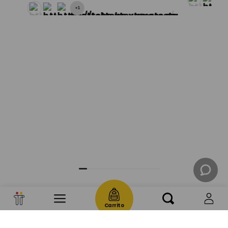
+
1
Mochila universitaria corneana porta pc 14" mujer beige color: beige
Carrito
Regístrate y recibe 10% de descuento en tu
próxima compra.