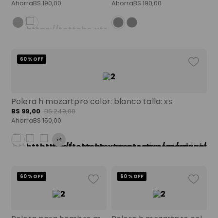
spiderman
9
.
Ahorra
BS
190
,
00
Ahorra
BS
190
,
00
maleta
10
.
60 %
OFF
Polera h mozartpro color: blanco talla: xs
BS
99
,
00
BS
249
,
00
Ahorra
BS
150
,
00
+
9
60 %
OFF
60 %
OFF