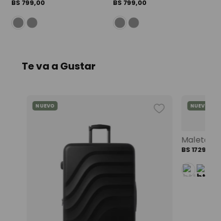
9
.
mochila viaje
BS
799
,
00
BS
799
,
00
10
.
spiderman
Te va a Gustar
NUEVO
NUEVO
Mochila universitaria corneana porta pc 14" mujer beige color: beige
BS
1729
,
00