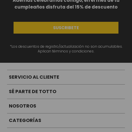
Además celebramos contigo, en el mes de tu
cumpleaños disfruta del 15% de descuento
SUSCRIBETE
*Los descuentos de registro/actualización no son acumulables.
Aplican términos y condiciones.
SERVICIO AL CLIENTE
SÉ PARTE DE TOTTO
NOSOTROS
CATEGORÍAS