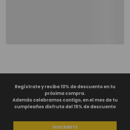
Te va a Gustar
NUEVO
NUEVO
Mochila universitaria corneana porta pc 14" mujer beige color: beige
Maleta de viaje 23 kg 360 bazy+ 2.0 bodega negro color: negro
BS
1729
,
00
BS
1969
,
00
+
1
Regístrate y recibe 10% de descuento en tu
próxima compra.
Además celebramos contigo, en el mes de tu
cumpleaños disfruta del 15% de descuento
Te va a Gustar
SUSCRIBETE