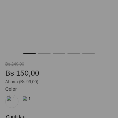
maleta
9
.
spiderman
10
.
Bs
249
,
00
Bs
150
,
00
Ahorra:
(
Bs
99
,
00
)
Color
Cantidad