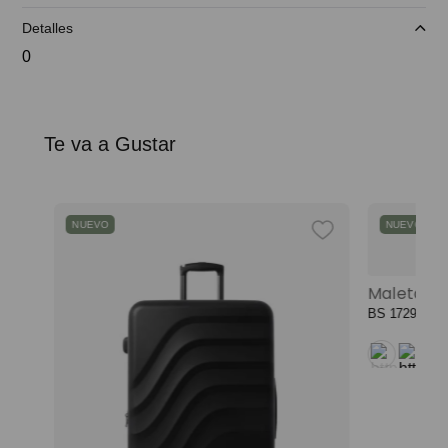
Detalles
0
Te va a Gustar
NUEVO
NUEVO
Mochila universitaria corneana porta pc 14" mujer beige color: beige
BS
1729
,
00