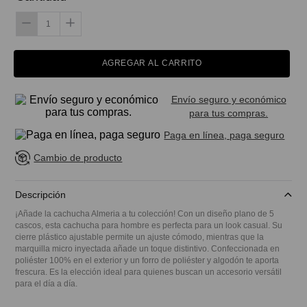
AGREGAR AL CARRITO
Envío seguro y económico
para tus compras.
Paga en línea, paga seguro
Cambio de producto
Descripción
¡Añade la cachucha Almeria a tu colección! Con un diseño plano de 5
cascos, esta cachucha para hombre es perfecta para un look casual. Su
cierre plástico ajustable permite un ajuste cómodo, mientras que la
marquilla micro inyectada añade un toque distintivo. Confeccionada en
poliéster 100% en el exterior y un forro de poliéster y algodón te aporta
frescura. Es la elección ideal para quienes buscan un accesorio versátil
para el día a día.