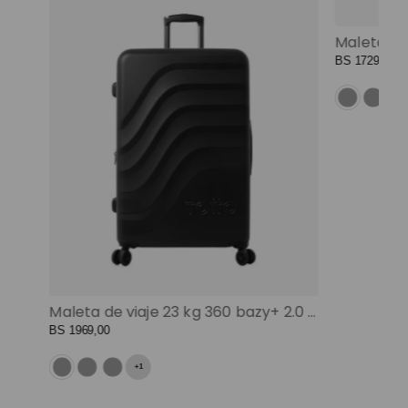
Mochila universitaria corneana porta pc 14" mujer beige color: beige
BS
1729
,
00
Maleta de viaje 23 kg 360 bazy+ 2.0 bodega negro color: negro
BS
1969
,
00
+
1