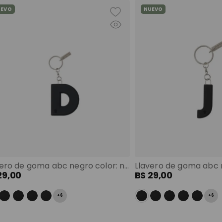
UEVO
NUEVO
Llavero de goma abc negro color: negro
29
,
00
BS
29
,
00
+
6
+
6