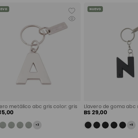
UEVO
NUEVO
ero metálico abc gris color: gris
35
,
00
BS
29
,
00
+
3
+
6