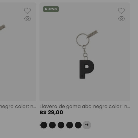
NUEVO
Llavero de goma abc negro color: negro
Llavero de goma abc negro color: negro
BS
29
,
00
+
6