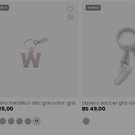
UEVO
NUEVO
ero metálico abc gris color: gris
Llavero soccer gris col
35
,
00
BS
49
,
00
+
3