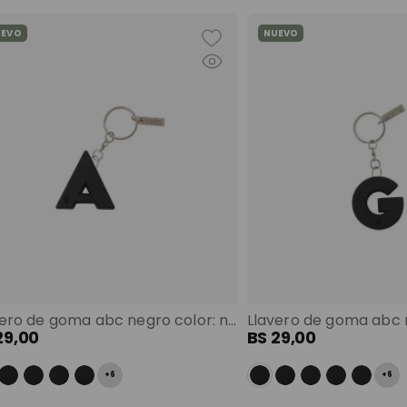
UEVO
NUEVO
Llavero de goma abc negro color: negro
29
,
00
BS
29
,
00
+
6
+
6