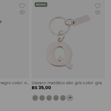
NUEVO
Llavero de goma abc negro color: negro
Llavero metálico abc gris color: gris
BS
35
,
00
+
3