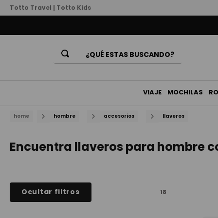
Totto Travel
|
Totto Kids
¿QUÉ ESTAS BUSCANDO?
Términos Más Buscados
1
.
mochila
VIAJE
MOCHILAS
R
2
.
billeteras
hombre
accesorios
llaveros
3
.
lonchera
4
.
bolso
Encuentra llaveros para hombre co
5
.
chamarra
6
.
billetera
7
.
estuche
Ocultar filtros
18
8
.
mochila niña