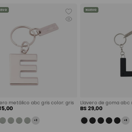
UEVO
NUEVO
ero metálico abc gris color: gris
35
,
00
BS
29
,
00
+
3
+
6