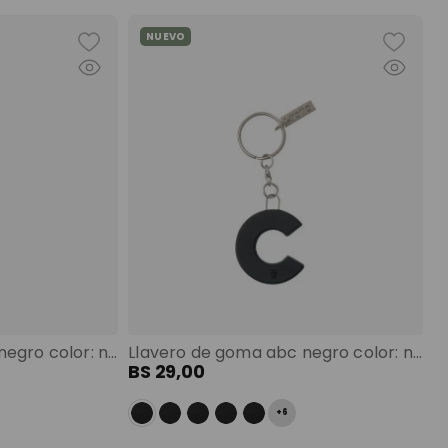
NUEVO
Llavero de goma abc negro color: negro
Llavero de goma abc negro color: negro
BS
29
,
00
+
6