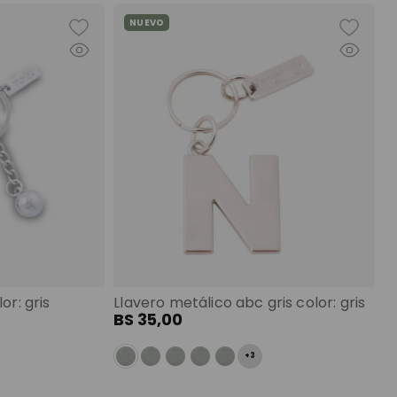
NUEVO
or: gris
Llavero metálico abc gris color: gris
BS
35
,
00
+
3