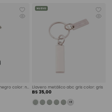
NUEVO
Llavero de goma abc negro color: negro
Llavero metálico abc gris color: gris
BS
35
,
00
+
3