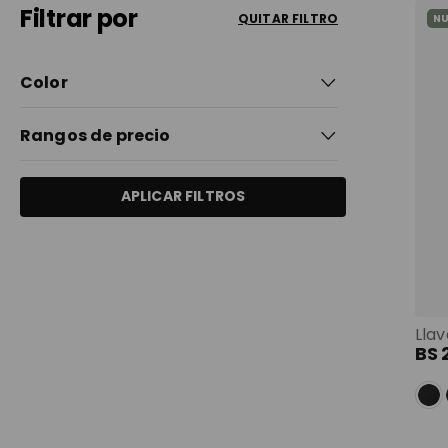
Filtrar por
9
.
maleta
QUITAR FILTRO
N
10
.
spiderman
Color
Gris
(
7
)
Rangos de precio
Negro
(
11
)
APLICAR FILTROS
Bs 29,00
Bs 49,00
BS