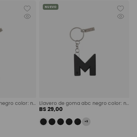
NUEVO
Llavero de goma abc negro color: negro
Llavero de goma abc negro color: negro
BS
29
,
00
+
6