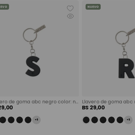
UEVO
NUEVO
Llavero de goma abc negro color: negro
29
,
00
BS
29
,
00
+
6
+
6