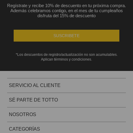
Regístrate y recibe 10% de descuento en tu próxima compra.
+
1
Además celebramos contigo, en el mes de tu cumpleaños
disfruta del 15% de descuento
SUSCRIBETE
Te va a Gustar
*Los descuentos de registro/actualización no son acumulables.
Aplican términos y condiciones.
NUEVO
NUEVO
SERVICIO AL CLIENTE
chila universitaria corneana porta pc 14" mujer beige color: beige
BS
1729
,
00
SÉ PARTE DE TOTTO
NOSOTROS
CATEGORÍAS