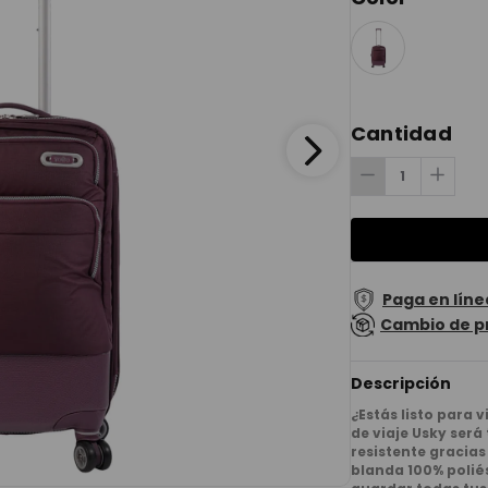
Cantidad
Paga en líne
Cambio de p
Descripción
¿Estás listo para 
de viaje Usky será
resistente gracias
blanda 100% poliés