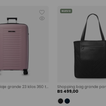
NUEVO
Maleta de viaje grande 23 kilos 360 trulli morado color: morado
0
BS
499
,
00