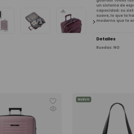
guardar todas tus
un sistema de exp
capacidad; su sis
suave, lo que la ha
moderno que te en
Detalles
Ruedas
:
NO
NUEVO