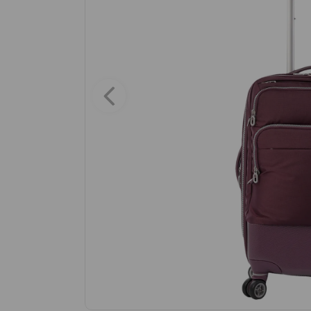
9
.
maleta
10
.
spiderman