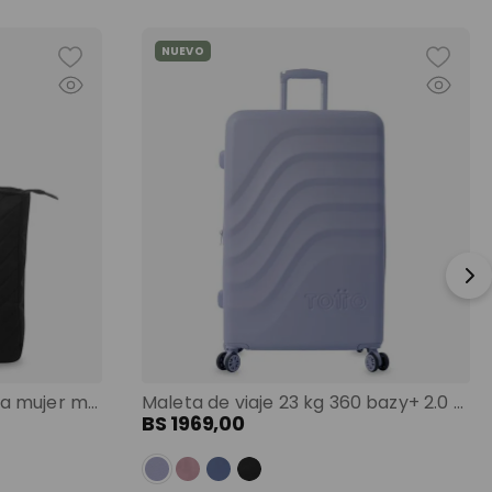
NUEVO
Shopping bag grande para mujer malawi porta pc 13" negro color: negro
Maleta de viaje 23 kg 360 bazy+ 2.0 bodega morado color: morado
BS
1969
,
00