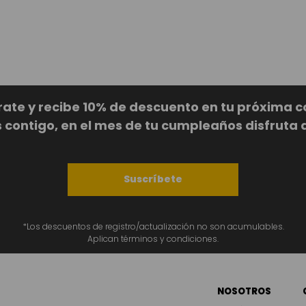
rate y recibe 10% de descuento en tu próxima 
ontigo, en el mes de tu cumpleaños disfruta 
Suscríbete
*Los descuentos de registro/actualización no son acumulables.
Aplican términos y condiciones.
NOSOTROS