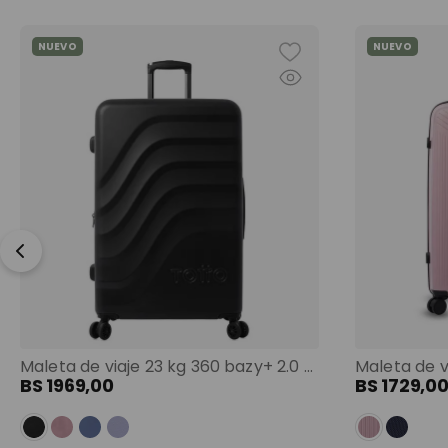
NUEVO
NUEVO
Maleta de viaje 23 kg 360 bazy+ 2.0 bodega negro color: negro
BS
1969
,
00
BS
1729
,
0