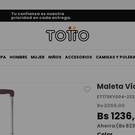
Tu confianza es nuestra
prioridad en cada entrega.
OPA
HOMBRE
MUJER
NIÑOS
ACCESORIOS
CAMISAS Y POLER
Maleta Vi
ET17SKY004-22
Bs
2059
,
00
Bs
1236
,
Ahorra:
(
Bs
823
Color