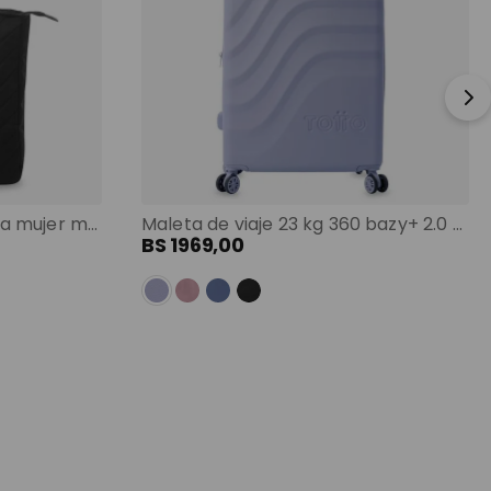
Shopping bag grande para mujer malawi porta pc 13" negro color: negro
Maleta de viaje 23 kg 360 bazy+ 2.0 bodega morado color: morado
BS
1969
,
00