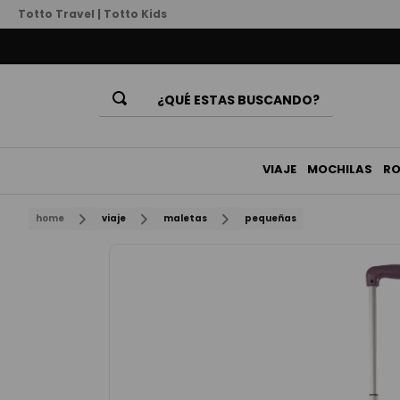
Totto Travel
|
Totto Kids
¿QUÉ ESTAS BUSCANDO?
Términos Más Buscados
1
.
mochila
VIAJE
MOCHILAS
R
2
.
billeteras
home
viaje
maletas
pequeñas
3
.
lonchera
4
.
bolso
5
.
chamarra
6
.
billetera
7
.
estuche
8
.
mochila niña