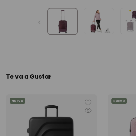
Te va a Gustar
NUEVO
NUEVO