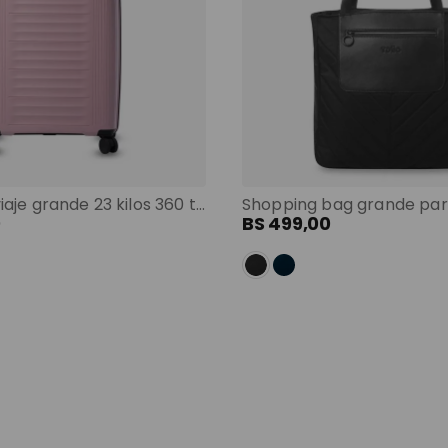
Maleta de viaje grande 23 kilos 360 trulli morado color: morado
0
BS
499
,
00