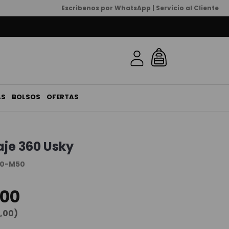
Escribenos por WhatsApp | Servicio al Cliente
AS
BOLSOS
OFERTAS
aje 360 Usky
20-M50
00
,
00
)