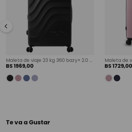
Maleta de viaje 23 kg 360 bazy+ 2.0 bodega negro color: negro
BS
1969
,
00
BS
1729
,
0
Te va a Gustar