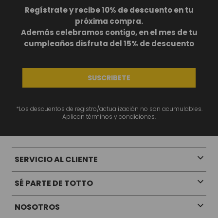
BS
1969
,
00
Regístrate y recibe 10% de descuento en tu
próxima compra.
+
1
Además celebramos contigo, en el mes de tu
cumpleaños disfruta del 15% de descuento
SUSCRIBETE
Te va a Gustar
*Los descuentos de registro/actualización no son acumulables.
Aplican términos y condiciones.
NUEVO
NUEVO
SERVICIO AL CLIENTE
Mochila universitaria corneana porta pc 14" mujer beige color: beige
BS
1729
,
00
SÉ PARTE DE TOTTO
NOSOTROS