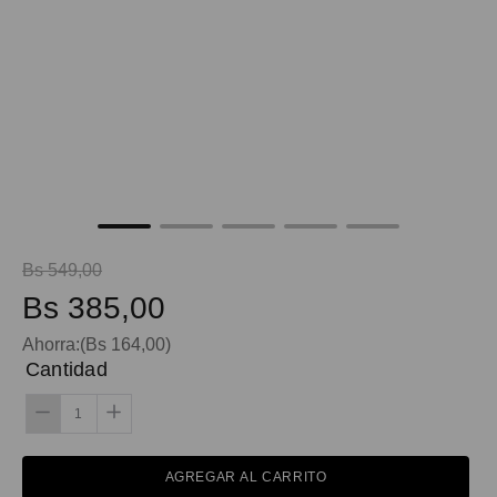
9
.
spiderman
10
.
maleta
Bs
549
,
00
Bs
385
,
00
Ahorra:
(
Bs
164
,
00
)
Cantidad
AGREGAR AL CARRITO