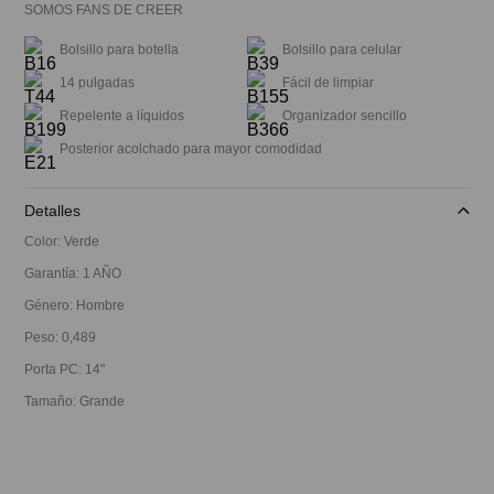
SOMOS FANS DE CREER
Bolsillo para botella
Bolsillo para celular
14 pulgadas
Fácil de limpiar
Repelente a líquidos
Organizador sencillo
Posterior acolchado para mayor comodidad
Detalles
Color
:
Verde
Garantía
:
1 AÑO
Género
:
Hombre
Peso
:
0,489
Porta PC
:
14"
Tamaño
:
Grande