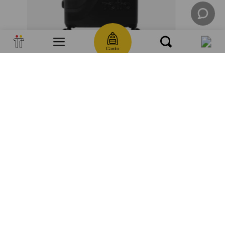
Carrito
Maleta de viaje 23 kg 360 bazy+ 2.0 bodega negro color: negro
BS
1969
,
00
+
1
Regístrate y recibe 10% de descuento en tu próxima compra.
Además celebramos contigo, en el mes de tu cumpleaños