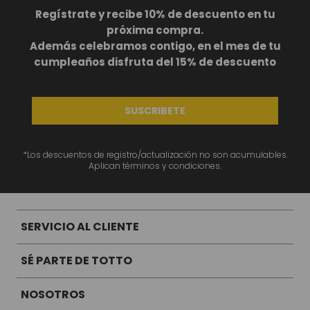
BS
1969
,
00
Regístrate y recibe 10% de descuento en tu
próxima compra.
+
1
Además celebramos contigo, en el mes de tu
cumpleaños disfruta del 15% de descuento
SUSCRIBETE
Te va a Gustar
*Los descuentos de registro/actualización no son acumulables.
Aplican términos y condiciones.
NUEVO
NUEVO
SERVICIO AL CLIENTE
Mochila universitaria corneana porta pc 14" mujer beige color: beige
BS
1729
,
00
SÉ PARTE DE TOTTO
NOSOTROS