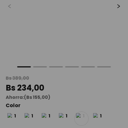
9
.
maleta
10
.
spiderman
Bs
389
,
00
Bs
234
,
00
Ahorra:
(
Bs
155
,
00
)
Color