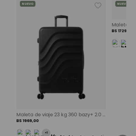
NUEVO
NUEVO
Mochila universitaria corneana porta pc 14" mujer beige color: beige
BS
1729
,
00
Maleta de viaje 23 kg 360 bazy+ 2.0 bodega negro color: negro