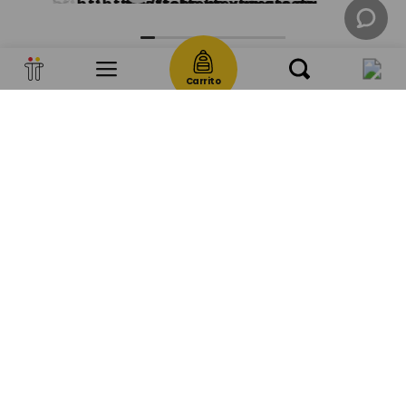
BS
1969
,
00
+
1
Carrito
Regístrate y recibe 10% de descuento en tu
próxima compra.
Además celebramos contigo, en el mes de tu
cumpleaños disfruta del 15% de descuento
SUSCRIBETE
*Los descuentos de registro/actualización no son acumulables.
Aplican términos y condiciones.