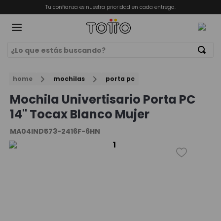
Tu confianza es nuestra prioridad en cada entrega.
¿Lo que estás buscando?
Términos Más Buscados
ORIOS
home
mochilas
porta pc
1
.
mochila
Mochila Univertisario Porta PC
2
.
billeteras
14" Tocax Blanco Mujer
3
.
lonchera
MA04IND573-2416F-6HN
4
.
bolso
5
.
chamarra
6
.
estuche
7
.
billetera
8
.
mochila niña