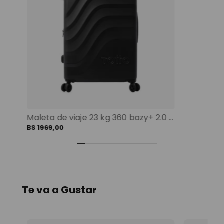
Maleta de viaje 23 kg 360 bazy+ 2.0 bodega negro color: negro
BS
1969
,
00
+
1
Te va a Gustar