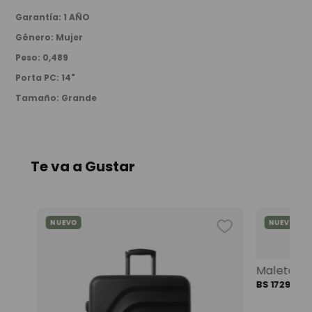
Garantía
:
1 AÑO
Género
:
Mujer
Peso
:
0,489
Porta PC
:
14"
Tamaño
:
Grande
Te va a Gustar
NUEVO
NUEVO
Mochila universitaria corneana porta pc 14" mujer beige color: beige
BS
1729
,
00