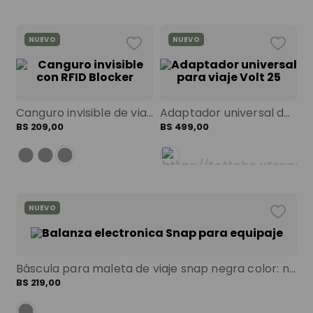
NUEVO
NUEVO
Canguro invisible de viaje security con rfid blocker verde color: verde talla: s
Adaptador universal de corriente volt 25 negro color: negro
BS
209
,
00
BS
499
,
00
NUEVO
Báscula para maleta de viaje snap negra color: negra
BS
219
,
00