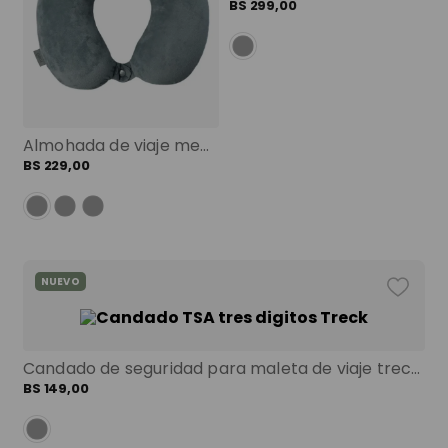
9
.
mochila viaje
BS
299
,
00
10
.
spiderman
Almohada de viaje memory foam jet pillow gris color: gris
BS
229
,
00
NUEVO
Candado de seguridad para maleta de viaje treck negro color: negro
BS
149
,
00