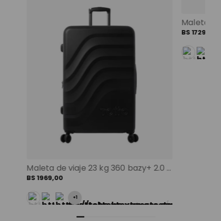
BS
1729
,
00
Mochila universitaria corneana porta pc 14" mujer beige color: beige
Maleta de viaje 23 kg 360 bazy+ 2.0 bodega negro color: negro
BS
1969
,
00
+
1