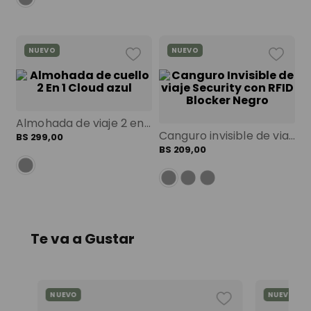
NUEVO
NUEVO
Almohada de viaje 2 en 1 cloud azul color: azul
Canguro invisible de viaje security con rfid blocker negro color: negro talla: s
BS
299
,
00
BS
209
,
00
Te va a Gustar
NUEVO
NUEVO