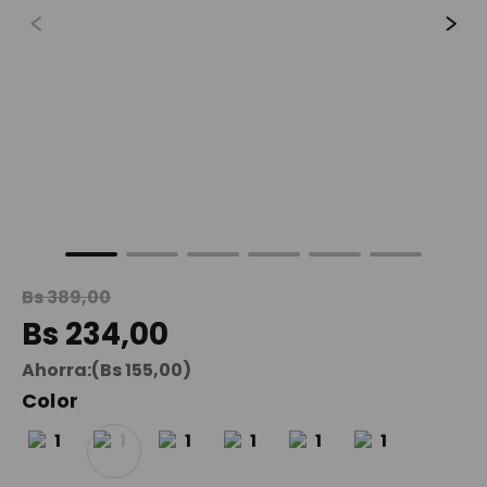
9
.
spiderman
10
.
mochila niña
Bs
389
,
00
Bs
234
,
00
Ahorra:
(
Bs
155
,
00
)
Color