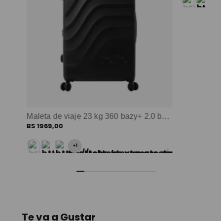
Maleta de viaje 23 kg 360 bazy+ 2.0 bodega negro color: negro
BS
1969
,
00
+
1
Te va a Gustar