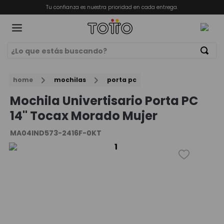
Tu confianza es nuestra prioridad en cada entrega.
¿Lo que estás buscando?
Términos Más Buscados
ORIOS
home
mochilas
porta pc
1
.
mochila
Mochila Univertisario Porta PC
2
.
billeteras
14" Tocax Morado Mujer
3
.
lonchera
MA04IND573-2416F-0KT
4
.
bolso
5
.
chamarra
6
.
billetera
7
.
mochila viaje
8
.
estuche