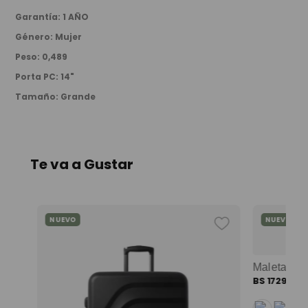
Garantía
:
1 AÑO
Género
:
Mujer
Peso
:
0,489
Porta PC
:
14"
Tamaño
:
Grande
Te va a Gustar
NUEVO
NUEVO
chila universitaria corneana porta pc 14" mujer beige color: beige
BS
1729
,
00