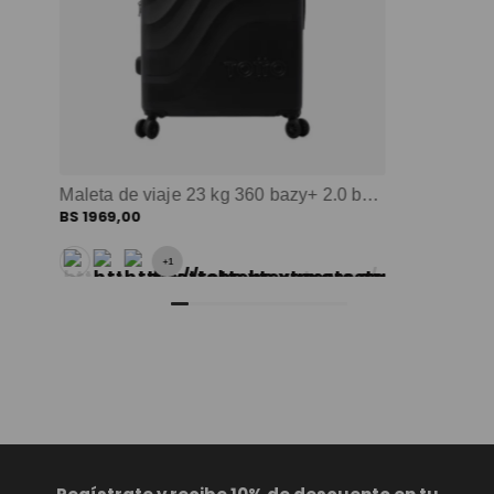
Maleta de viaje 23 kg 360 bazy+ 2.0 bodega negro color: negro
BS
1969
,
00
+
1