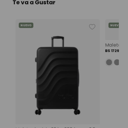
Te va a Gustar
NUEVO
NUEVO
Mochila universitaria corneana porta pc 14" mujer beige color: beige
BS
1729
,
00