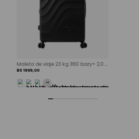
Maleta de viaje 23 kg 360 bazy+ 2.0 bodega negro color: negro
BS
1969
,
00
+
1