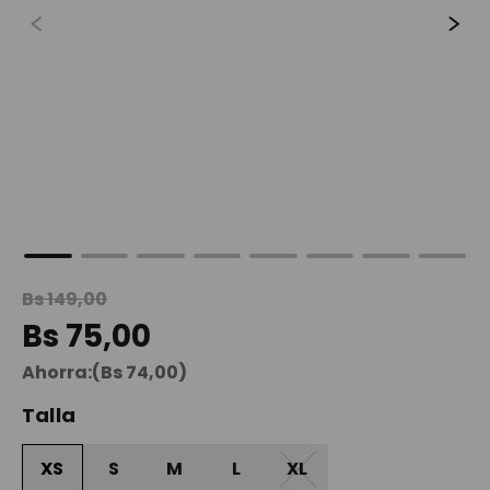
9
.
spiderman
10
.
maleta
Bs
149
,
00
Bs
75
,
00
Ahorra:
(
Bs
74
,
00
)
Talla
XS
S
M
L
XL