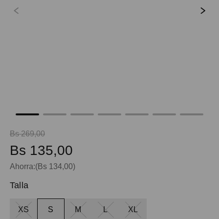
9
.
mochila viaje
10
.
spiderman
Bs
269
,
00
Bs
135
,
00
Ahorra:
(
Bs
134
,
00
)
Talla
XS
S
M
L
XL