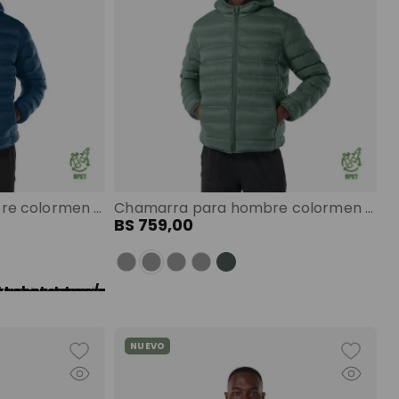
Chamarra para hombre colormen pro color: azul talla: m
Chamarra para hombre colormen pro color: verde
BS
759
,
00
NUEVO