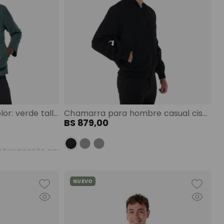
Chamarra h azulon color: verde talla: s
Chamarra para hombre casual cisnal liviana negra color: negra talla: l
BS
879
,
00
NUEVO