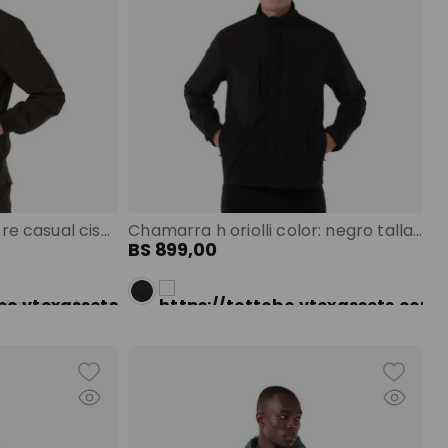
Chamarra para hombre casual cisnal liviana terreo color: terreo talla: l
Chamarra h oriolli color: negro talla: s
BS
899
,
00