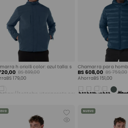
arra h oriolli color: azul talla: s
720
,
00
BS
608
,
00
BS
899
,
00
BS
759
,
00
rra
BS
179
,
00
Ahorra
BS
151
,
00
UEVO
NUEVO