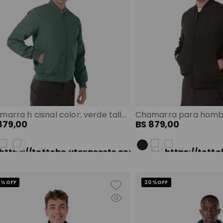
Chamarra h cisnal color: verde talla: s
879
,
00
BS
879
,
00
 %
OFF
20 %
OFF