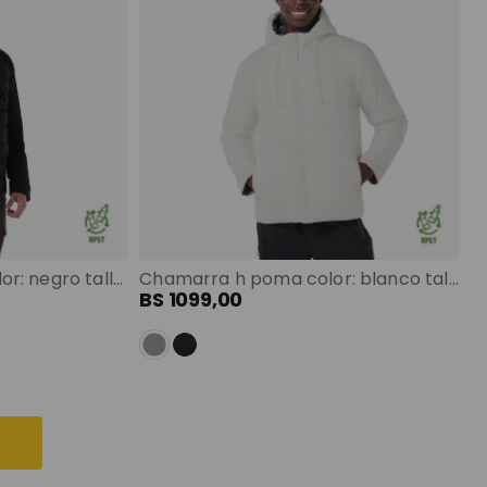
Chamarra h poma color: negro talla: s
Chamarra h poma color: blanco talla: s
BS
1099
,
00