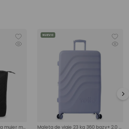
NUEVO
Shopping bag grande para mujer malawi porta pc 13" negro color: negro
Maleta de viaje 23 kg 360 bazy+ 2.0 bodega morado color: morado