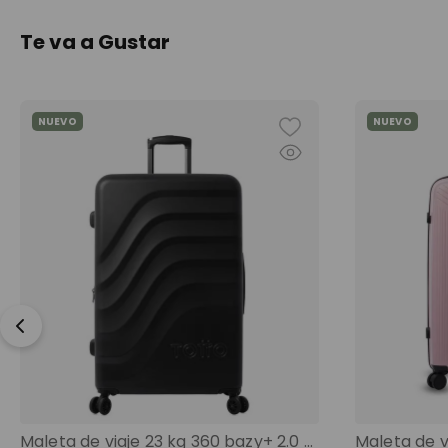
Te va a Gustar
NUEVO
NUEVO
Maleta de viaje 23 kg 360 bazy+ 2.0 bodega negro color: negro