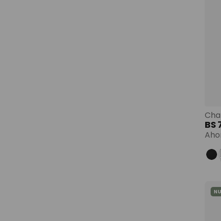
Cham
BS
Aho
N