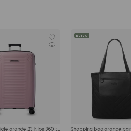
NUEVO
Maleta de viaje grande 23 kilos 360 trulli morado color: morado