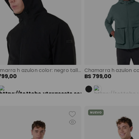
Chamarra h azulon color: negro talla: s
799
,
00
BS
799
,
00
NUEVO