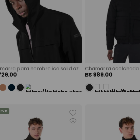
Chamarra para hombre ice solid azul color: azul talla: xs
729
,
00
BS
989
,
00
UEVO