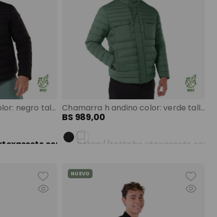
Chamarra h andino color: negro talla: s
Chamarra h andino color: verde talla: s
BS
989
,
00
NUEVO