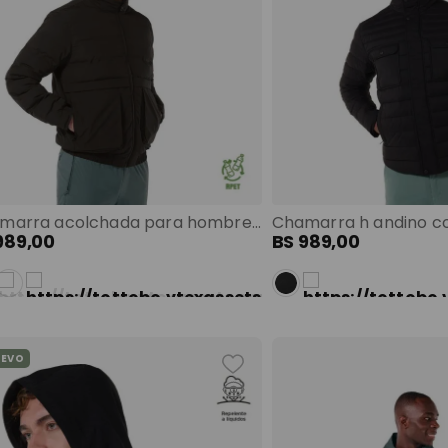
Chamarra acolchada para hombre sarus terreo color: terreo talla: l
989
,
00
BS
989
,
00
UEVO