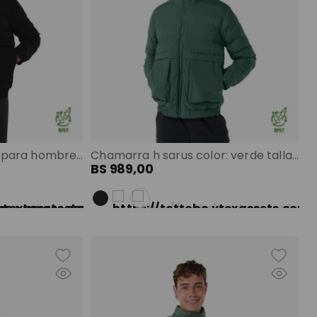
Chamarra acolchada para hombre sarus negra color: negra talla: l
Chamarra h sarus color: verde talla: s
BS
989
,
00