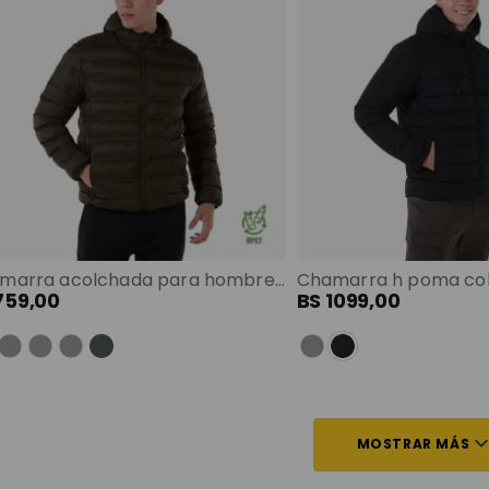
Chamarra acolchada para hombre colormen pro terreo color: terreo talla: m
759
,
00
BS
1099
,
00
MOSTRAR MÁS