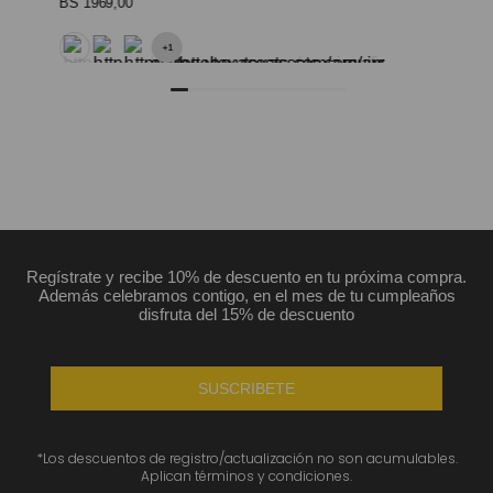
BS
1969
,
00
+
1
Regístrate y recibe 10% de descuento en tu próxima compra.
Además celebramos contigo, en el mes de tu cumpleaños
disfruta del 15% de descuento
SUSCRIBETE
*Los descuentos de registro/actualización no son acumulables.
Aplican términos y condiciones.