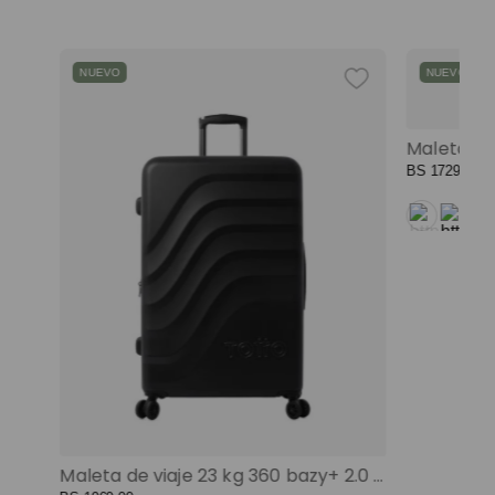
maleta
9
.
spiderman
10
.
NUEVO
NUEVO
Mochila universitaria corneana porta pc 14" mujer beige color: beige
BS
1729
,
00
Maleta de viaje 23 kg 360 bazy+ 2.0 bodega negro color: negro