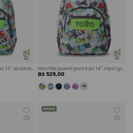
Mochila juvenil porta pc 14" acuarela gris color: gris
Mochila juvenil porta pc 14" rayol gris color: gris
BS
529
,
00
+
10
NUEVO