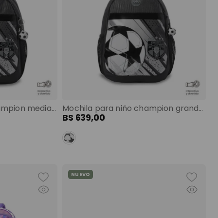
Mochila para niño champion mediano gris color: gris
Mochila para niño champion grande gris color: gris
BS
639
,
00
NUEVO