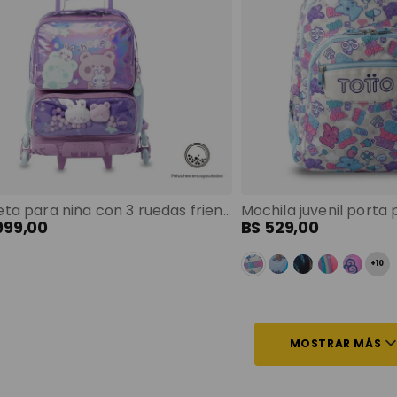
Maleta para niña con 3 ruedas friends party grande morado color: morado talla: l
999
,
00
BS
529
,
00
+
10
MOSTRAR MÁS