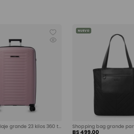
NUEVO
Maleta de viaje grande 23 kilos 360 trulli morado color: morado
0
BS
499
,
00