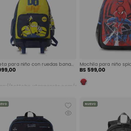
Maleta para niño con ruedas banana minions mediano azul color: azul talla: m
999
,
00
BS
599
,
00
UEVO
NUEVO