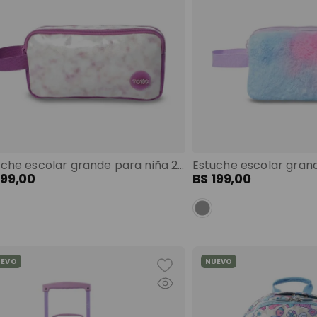
Estuche escolar grande para niña 2 cuerpos tie blanco color: blanco talla: l
199
,
00
BS
199
,
00
UEVO
NUEVO