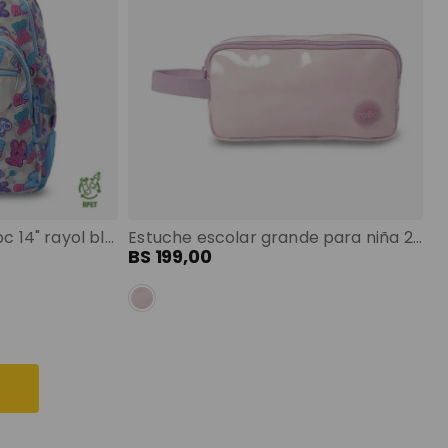
Mochila juvenil porta pc 14" rayol blanco color: blanco
Estuche escolar grande para niña 2 cuerpos girl rosado color: rosado talla: l
BS
199
,
00