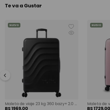
Te va a Gustar
NUEVO
NUEVO
Maleta de viaje 23 kg 360 bazy+ 2.0 bodega negro color: negro
BS
1969
,
00
BS
1729
,
0