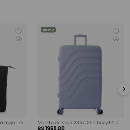
NUEVO
Shopping bag grande para mujer malawi porta pc 13" negro color: negro
Maleta de viaje 23 kg 360 bazy+ 2.0 bodega morado color: morado
BS
1969
,
00