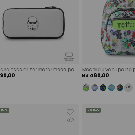
Estuche escolar termoformada para niña storm trooper imperial blanco color: blanco talla: m
199
,
00
BS
489
,
00
+
16
UEVO
NUEVO