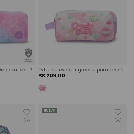
Estuche escolar grande para niña 2 cuerpos minky rosado color: rosado talla: l
Estuche escolar grande para niña 2 cuerpos lotso gummy rosado color: rosado talla: l
BS
209
,
00
NUEVO