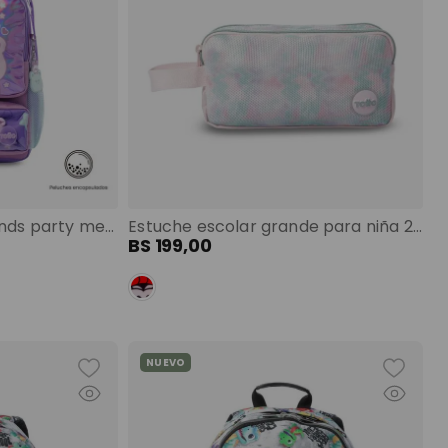
Mochila para niña friends party mediano morado color: morado
Estuche escolar grande para niña 2 cuerpos sic blanco color: blanco talla: l
BS
199
,
00
NUEVO