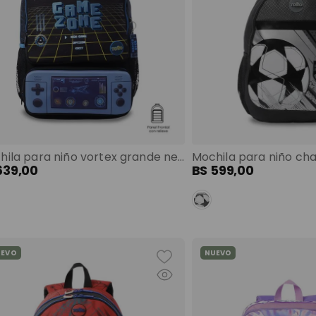
Mochila para niño vortex grande negro color: negro
639
,
00
BS
599
,
00
UEVO
NUEVO