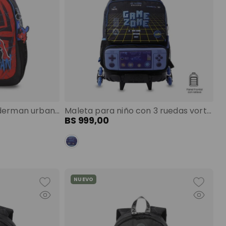
Mochila para niño spiderman urban mediano rojo color: rojo
Maleta para niño con 3 ruedas vortex grande negro color: negro talla: l
BS
999
,
00
NUEVO