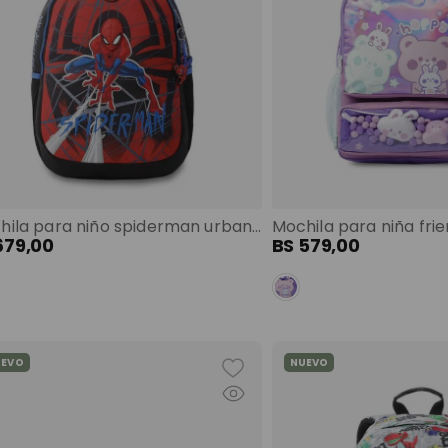
Mochila para niño spiderman urban grande rojo color: rojo
679
,
00
BS
579
,
00
UEVO
NUEVO