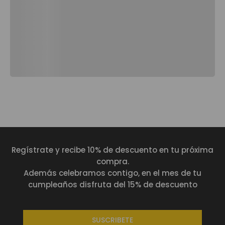
Te va a Gustar
NUEVO
NUEVO
Mochila universitaria corneana porta pc 14" mujer beige color: beige
Maleta de viaje 23 kg 360 bazy+ 2.0 bodega negro color: negro
BS
1729
,
00
BS
1969
,
00
+
1
Regístrate y recibe 10% de descuento en tu próxima
compra.
Además celebramos contigo, en el mes de tu
cumpleaños disfruta del 15% de descuento
Te va a Gustar
SUSCRIBETE