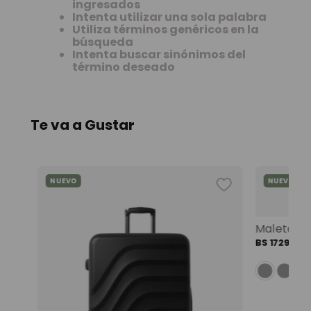
9
.
mochila viaje
ingresados
Intenta utilizar una sola palabra
10
.
spiderman
Utiliza términos genéricos en la
búsqueda
Intenta buscar sinónimos del
término deseado
Te va a Gustar
NUEVO
NUEVO
Mochila universitaria corneana porta pc 14" mujer beige color: beige
BS
1729
,
00