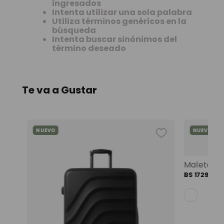
9
.
mochila viaje
ingresados
Intenta utilizar una sola palabra
10
.
spiderman
Utiliza términos genéricos en la
búsqueda
Intenta buscar sinónimos del
término deseado
Te va a Gustar
NUEVO
NUEVO
Mochila universitaria corneana porta pc 14" mujer beige color: beige
BS
1729
,
00