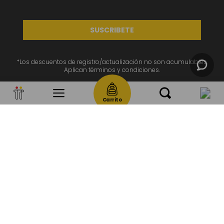
SUSCRIBETE
*Los descuentos de registro/actualización no son acumulables.
Aplican términos y condiciones.
Carrito
SERVICIO AL CLIENTE
SÉ PARTE DE TOTTO
NOSOTROS
CATEGORÍAS
PAÍSES