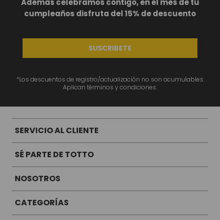
Además celebramos contigo, en el mes de tu
cumpleaños disfruta del 15% de descuento
SUSCRIBETE
*Los descuentos de registro/actualización no son acumulables.
Aplican términos y condiciones.
SERVICIO AL CLIENTE
SÉ PARTE DE TOTTO
NOSOTROS
CATEGORÍAS