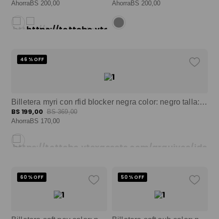
9
.
mochila viaje
Ahorra
BS
200
,
00
Ahorra
BS
200
,
00
10
.
spiderman
46 %
OFF
Billetera myri con rfid blocker negra color: negro talla: m
BS
199
,
00
BS
369
,
00
Ahorra
BS
170
,
00
60 %
OFF
50 %
OFF