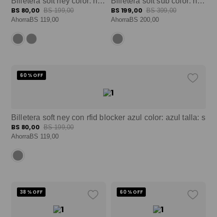
Billetera soft ney color: negro talla:s
Billetera soft sub color: negro talla:l
BS
80
,
00
BS
199
,
00
BS
199
,
00
BS
399
,
00
Ahorra
BS
119
,
00
Ahorra
BS
200
,
00
60 %
OFF
Billetera soft ney con rfid blocker azul color: azul talla: s
BS
80
,
00
BS
199
,
00
Ahorra
BS
119
,
00
38 %
OFF
60 %
OFF