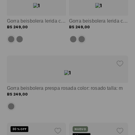
Gorra beisbolera lerida con filtro uv negra color: negro talla: m
Gorra beisbolera lerida con filtro uv durazno color: rosado talla: m
BS
249
,
00
BS
249
,
00
Gorra beisbolera prespa rosada color: rosado talla: m
BS
249
,
00
30 %
OFF
NUEVO