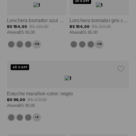
30 %
OFF
Lonchera borrador azul con aislamiento térmico color: azul talla: m
Lonchera borrador gris con aislamiento térmico color: gris talla: m
BS
154
,
00
BS
154
,
00
BS
219
,
00
BS
219
,
00
Ahorra
BS
65
,
00
Ahorra
BS
65
,
00
+
10
+
10
45 %
OFF
Estuche marañon color: negro
BS
99
,
00
BS
179
,
00
Ahorra
BS
80
,
00
+
3