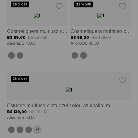
29 %
OFF
29 %
OFF
Cosmetiquera multiuso chizal morada color: morado talla: l
Cosmetiquera multiuso chizal morada color: morado talla: l
BS
99
,
00
BS
99
,
00
BS
139
,
00
BS
139
,
00
Ahorra
BS
40
,
00
Ahorra
BS
40
,
00
26 %
OFF
Estuche multiuso cinta azul color: azul talla: m
BS
139
,
00
BS
189
,
00
Ahorra
BS
50
,
00
+
5