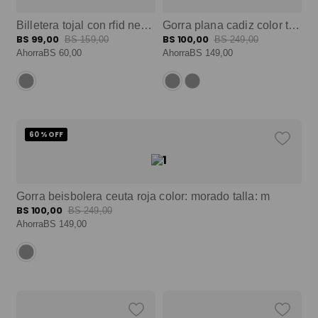
Billetera tojal con rfid negra mediana color: negro talla: m
Gorra plana cadiz color terreo/negra color: terreo talla: m
BS
99
,
00
BS
100
,
00
BS
159
,
00
BS
249
,
00
Ahorra
BS
60
,
00
Ahorra
BS
149
,
00
60 %
OFF
Gorra beisbolera ceuta roja color: morado talla: m
BS
100
,
00
BS
249
,
00
Ahorra
BS
149
,
00