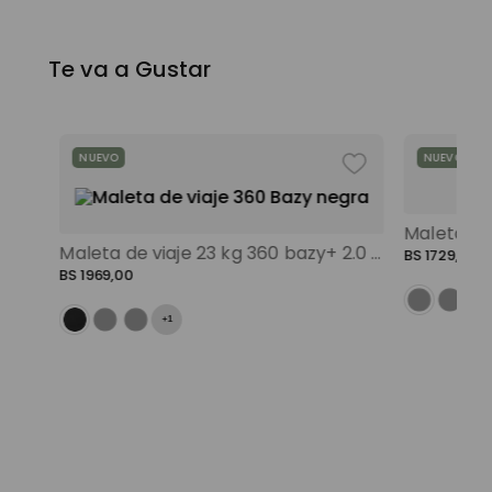
Te va a Gustar
NUEVO
NUEVO
Maleta de viaje 23 kg 360 bazy+ 2.0 bodega negro color: negro
BS
1729
,
00
BS
1969
,
00
+
1