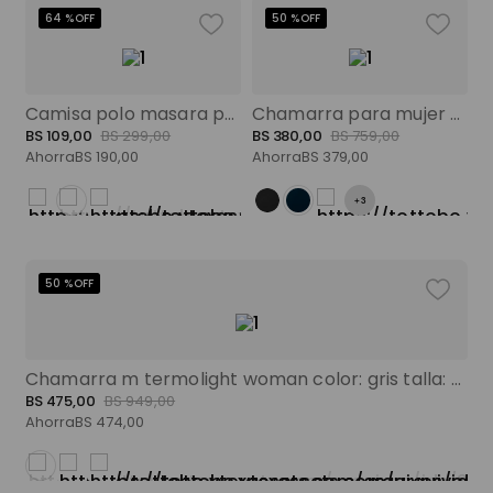
64 %
OFF
50 %
OFF
Camisa polo masara para mujer morada color: morado talla: xs
Chamarra para mujer colorfull pro azul color: azul talla: xs
BS
109
,
00
BS
299
,
00
BS
380
,
00
BS
759
,
00
Ahorra
BS
190
,
00
Ahorra
BS
379
,
00
+
3
50 %
OFF
Chamarra m termolight woman color: gris talla: xs
BS
475
,
00
BS
949
,
00
Ahorra
BS
474
,
00