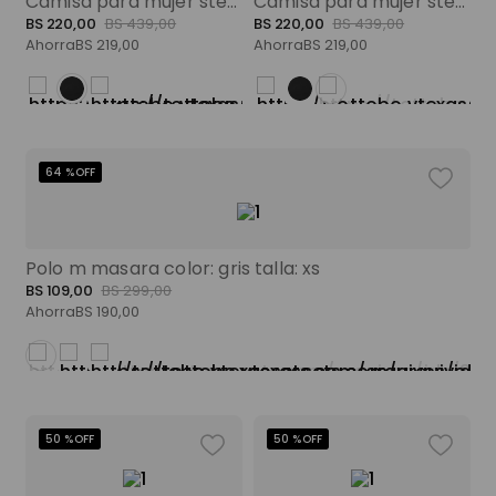
Camisa para mujer sterling negra color: negro talla: xs
Camisa para mujer sterling durazno color: rosado talla: xs
BS
220
,
00
BS
439
,
00
BS
220
,
00
BS
439
,
00
Ahorra
BS
219
,
00
Ahorra
BS
219
,
00
64 %
OFF
Polo m masara color: gris talla: xs
BS
109
,
00
BS
299
,
00
Ahorra
BS
190
,
00
50 %
OFF
50 %
OFF