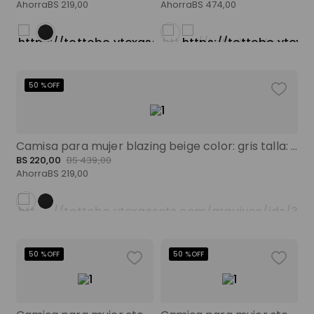
spiderman
9
.
Ahorra
BS
219
,
00
Ahorra
BS
474
,
00
maleta
10
.
50 %
OFF
Camisa para mujer blazing beige color: gris talla: xs
BS
220
,
00
BS
439
,
00
Ahorra
BS
219
,
00
50 %
OFF
50 %
OFF