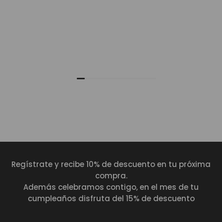
Mochila universitaria corneana porta pc 14" mujer beige color: beige
Regístrate y recibe 10% de descuento en tu próxima
compra.
Además celebramos contigo, en el mes de tu
cumpleaños disfruta del 15% de descuento