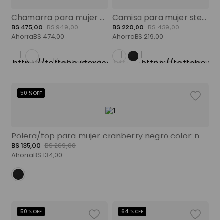
Chamarra para mujer coconut morada color: morado talla: xl
Camisa para mujer sterling beige color: gris talla: xs
BS
475
,
00
BS
949
,
00
BS
220
,
00
BS
439
,
00
Ahorra
BS
474
,
00
Ahorra
BS
219
,
00
50 %
OFF
Polera/top para mujer cranberry negro color: negro talla: s
BS
135
,
00
BS
269
,
00
Ahorra
BS
134
,
00
50 %
OFF
64 %
OFF