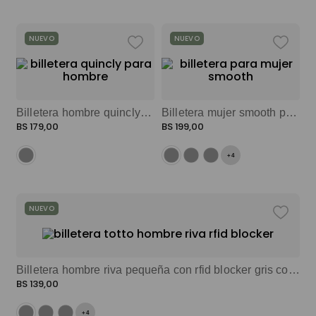
NUEVO
NUEVO
Billetera hombre quincly mediana con rfid blocker negro color: negro
Billetera mujer smooth pequeña con rfid blocker rosado color: rosado
BS
179
,
00
BS
199
,
00
+
4
NUEVO
Billetera hombre riva pequeña con rfid blocker gris color: gris
BS
139
,
00
+
4