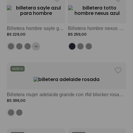
9
.
mochila viaje
10
.
spiderman
Billetera hombre sayle grande con rfid blocker azul color: azul
Billetera hombre nexus grande con rfid blocker azul color: azul
BS
229
,
00
BS
259
,
00
+
1
NUEVO
Billetera mujer adelaide grande con rfid blocker rosado color: rosado
BS
399
,
00