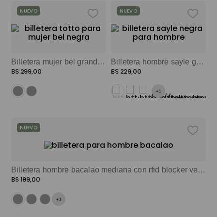
NUEVO
NUEVO
Billetera mujer bel grande con rfid blocker negro color: negro
Billetera hombre sayle grande con rfid blocker negro color: negro
BS
299
,
00
BS
229
,
00
+
1
NUEVO
Billetera hombre bacalao mediana con rfid blocker verde color: verde
BS
199
,
00
+
1