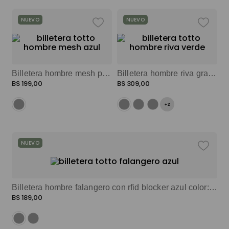
NUEVO
NUEVO
Billetera hombre mesh pequeña con rfid blocker azul color: azul
Billetera hombre riva grande con rfid blocker verde color: verde
BS
199
,
00
BS
309
,
00
+
2
NUEVO
Billetera hombre falangero con rfid blocker azul color: azul
BS
189
,
00