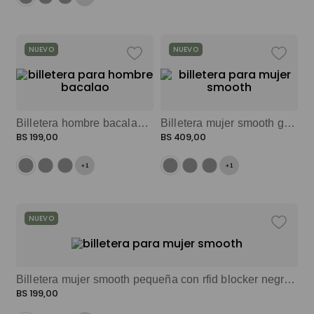
NUEVO
NUEVO
Billetera hombre bacalao mediana con rfid blocker gris color: gris
Billetera mujer smooth grande con rfid blocker beige color: beige
BS
199
,
00
BS
409
,
00
+
1
+
1
NUEVO
Billetera mujer smooth pequeña con rfid blocker negro color: negro
BS
199
,
00